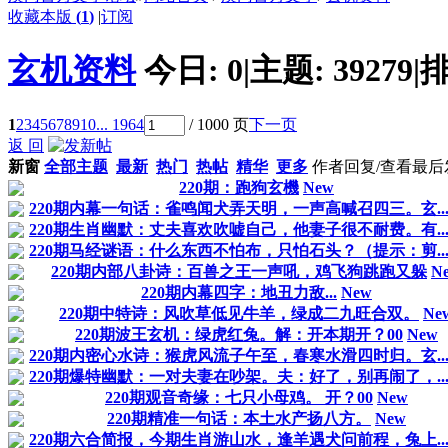
收藏本版
(
1
)
|
订阅
玄机资料
今日:
0
|
主题:
39279
|
排
1
2
3
4
5
6
7
8
9
10
... 1964
/ 1000 页
下一页
返 回
新窗
全部主题
最新
热门
热帖
精华
更多
作者
回复/查看
最后
220期：跑狗玄機
New
220期内幕一句话：雀鸣闻犬弄天明，一声高喊召四三。玄..
220期生肖幽默：丈夫喜欢吹嘘自己，他妻子很不耐费。有..
220期马经谜语：什么东西不怕布，只怕石头？（提示：剪..
220期内部八卦诗：百兽之王一声吼，鸡飞狗跳跑又躲
N
220期内幕四字：地丑力敌...
New
220期中特诗：风吹草低见牛羊，绿成二九旺合双。
Ne
220期波王玄机：绿虎红兔。解：开本期开？00
New
220期内密心水诗：猴虎风流子午至，春寒水滑四时归。玄..
220期爆特幽默：一对夫妻在吵架。夫：好了，别再闹了，..
220期观音奇缘：七只小母鸡。 开？00
New
220期精准一句话：本土水产扬八方。
New
220期六合简报，今期生肖游山水，逢羊遇犬问前程，兔上..