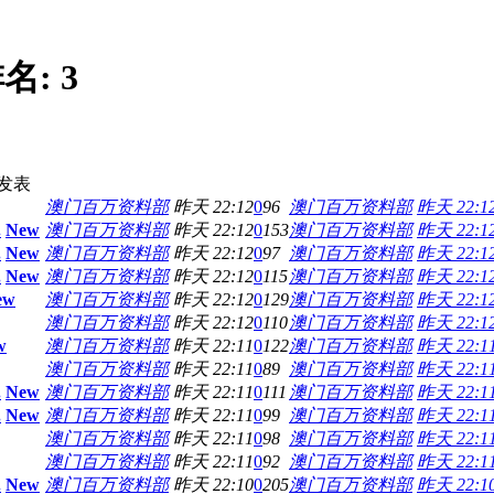
名:
3
发表
澳门百万资料部
昨天 22:12
0
96
澳门百万资料部
昨天 22:1
.
New
澳门百万资料部
昨天 22:12
0
153
澳门百万资料部
昨天 22:1
.
New
澳门百万资料部
昨天 22:12
0
97
澳门百万资料部
昨天 22:1
.
New
澳门百万资料部
昨天 22:12
0
115
澳门百万资料部
昨天 22:1
ew
澳门百万资料部
昨天 22:12
0
129
澳门百万资料部
昨天 22:1
澳门百万资料部
昨天 22:12
0
110
澳门百万资料部
昨天 22:1
w
澳门百万资料部
昨天 22:11
0
122
澳门百万资料部
昨天 22:1
澳门百万资料部
昨天 22:11
0
89
澳门百万资料部
昨天 22:1
.
New
澳门百万资料部
昨天 22:11
0
111
澳门百万资料部
昨天 22:1
.
New
澳门百万资料部
昨天 22:11
0
99
澳门百万资料部
昨天 22:1
澳门百万资料部
昨天 22:11
0
98
澳门百万资料部
昨天 22:1
澳门百万资料部
昨天 22:11
0
92
澳门百万资料部
昨天 22:1
.
New
澳门百万资料部
昨天 22:10
0
205
澳门百万资料部
昨天 22:1