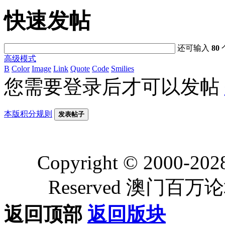
快速发帖
还可输入
80
高级模式
B
Color
Image
Link
Quote
Code
Smilies
您需要登录后才可以发帖
本版积分规则
发表帖子
Copyright © 2000-202
Reserved 澳门
返回顶部
返回版块