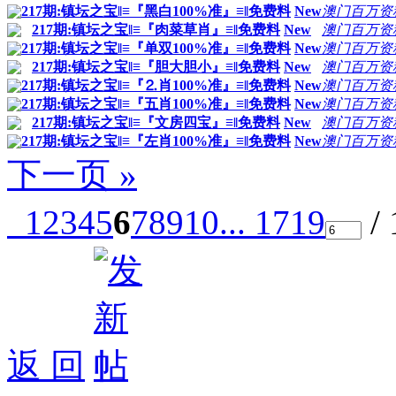
217期:镇坛之宝‖≡『黑白100%准』≡‖免费料
New
澳门百万资
217期:镇坛之宝‖≡『肉菜草肖』≡‖免费料
New
澳门百万资
217期:镇坛之宝‖≡『单双100%准』≡‖免费料
New
澳门百万资
217期:镇坛之宝‖≡『胆大胆小』≡‖免费料
New
澳门百万资
217期:镇坛之宝‖≡『⒉肖100%准』≡‖免费料
New
澳门百万资
217期:镇坛之宝‖≡『五肖100%准』≡‖免费料
New
澳门百万资
217期:镇坛之宝‖≡『文房四宝』≡‖免费料
New
澳门百万资
217期:镇坛之宝‖≡『左肖100%准』≡‖免费料
New
澳门百万资
下一页 »
1
2
3
4
5
6
7
8
9
10
... 1719
/
返 回