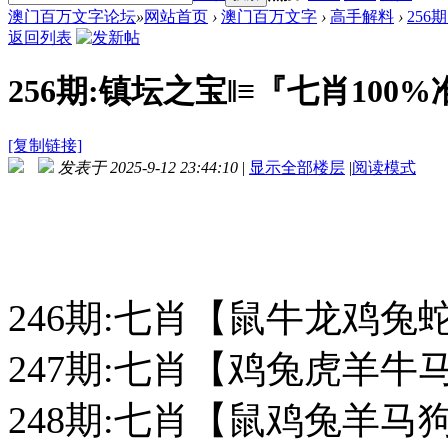
澳门百万文字论坛
»
网站首页
›
澳门百万文字
›
高手解料
›
256
返回列表
256期:镇坛之宝‖≡『七肖100%
[复制链接]
发表于 2025-9-12 23:44:10
|
显示全部楼层
|
阅读模式
246期:七肖【鼠牛龙鸡兔
247期:七肖【鸡兔虎羊牛
248期:七肖【鼠鸡兔羊马