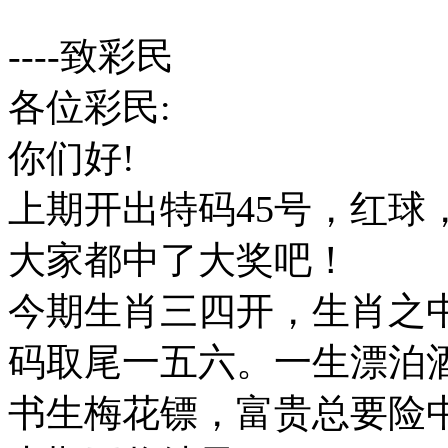
----致彩民
各位彩民:
你们好!
上期开出特码45号，红球
大家都中了大奖吧！
今期生肖三四开，生肖之
码取尾一五六。一生漂泊
书生梅花镖，富贵总要险