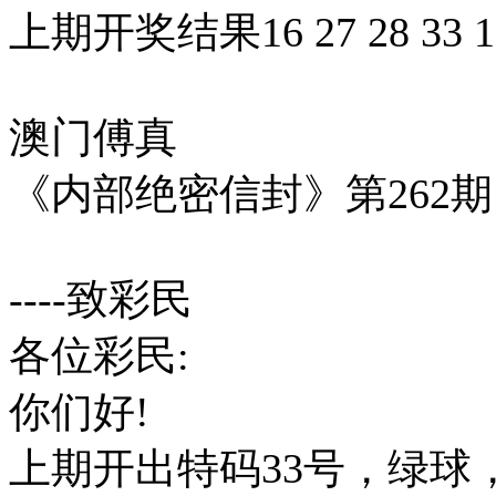
上期开奖结果16 27 28 33 1
澳门傅真
《内部绝密信封》第262
----致彩民
各位彩民:
你们好!
上期开出特码33号，绿球