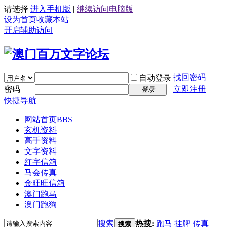
请选择
进入手机版
|
继续访问电脑版
设为首页
收藏本站
开启辅助访问
找回密码
自动登录
密码
立即注册
登录
快捷导航
网站首页
BBS
玄机资料
高手资料
文字资料
红字信箱
马会传真
金旺旺信箱
澳门跑马
澳门跑狗
搜索
热搜:
跑马
挂牌
传真
搜索