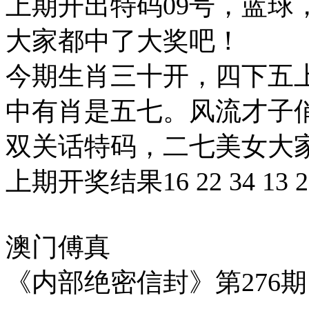
上期开出特码09号，蓝球
大家都中了大奖吧！
今期生肖三十开，四下五
中有肖是五七。风流才子
双关话特码，二七美女大
上期开奖结果16 22 34 13 2
澳门傅真
《内部绝密信封》第276