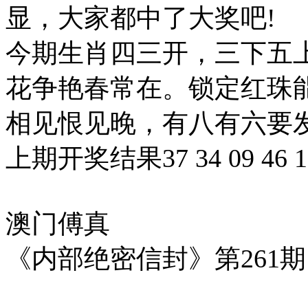
显，大家都中了大奖吧!
今期生肖四三开，三下五
花争艳春常在。锁定红珠
相见恨见晚，有八有六要
上期开奖结果37 34 09 46 1
澳门傅真
《内部绝密信封》第261