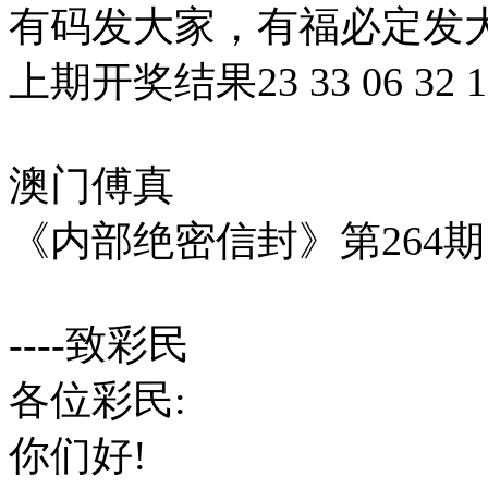
有码发大家，有福必定发
上期开奖结果23 33 06 32 1
澳门傅真
《内部绝密信封》第264
----致彩民
各位彩民:
你们好!