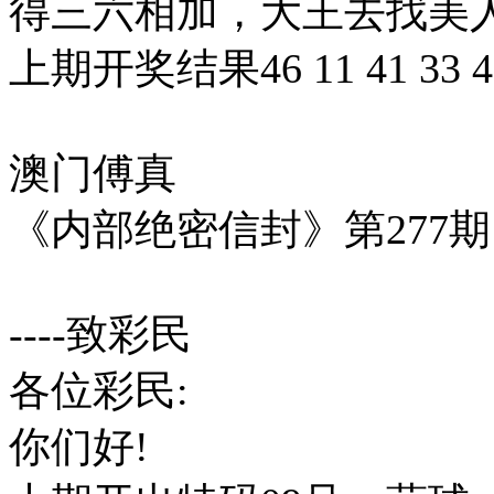
得三六相加，大王去找美
上期开奖结果46 11 41 33 4
澳门傅真
《内部绝密信封》第277
----致彩民
各位彩民:
你们好!