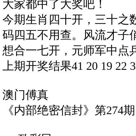
大家都中了大奖吧！
今期生肖四十开，三十之
码四五不用查。风流才子
想合一七开，元师军中点
上期开奖结果41 20 19 22 3
澳门傅真
《内部绝密信封》第274