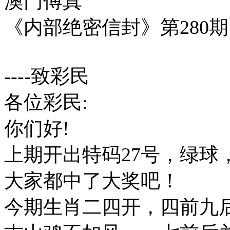
澳门傅真
《内部绝密信封》第280
----致彩民
各位彩民:
你们好!
上期开出特码27号，绿球
大家都中了大奖吧！
今期生肖二四开，四前九