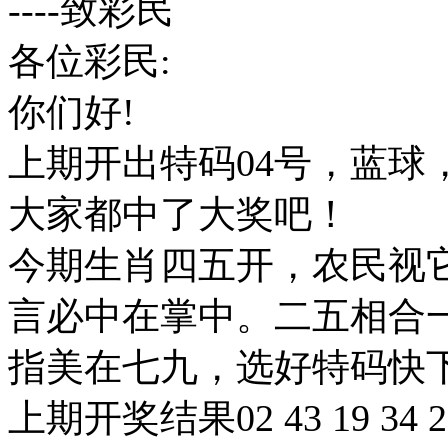
----致彩民
各位彩民:
你们好!
上期开出特码04号，蓝球
大家都中了大奖吧！
今期生肖四五开，农民视
言必中在掌中。二五相合
指美在七九，选好特码快
上期开奖结果02 43 19 34 2