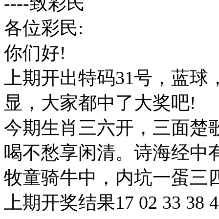
----致彩民
各位彩民:
你们好!
上期开出特码31号，蓝球
显，大家都中了大奖吧!
今期生肖三六开，三面楚
喝不愁享闲清。诗海经中
牧童骑牛中，内坑一蛋三
上期开奖结果17 02 33 38 4