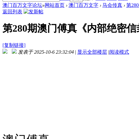
澳门百万文字论坛
»
网站首页
›
澳门百万文字
›
马会传真
›
第28
返回列表
第280期澳门傅真《内部绝密信
[复制链接]
发表于 2025-10-6 23:32:04
|
显示全部楼层
|
阅读模式