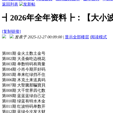
返回列表
┫2026年全年资料┣：【大小波色
[复制链接]
发表于 2025-12-27 00:09:00
|
显示全部楼层
|
阅读模式
第001期 金火土数土金号
第002期 大圣偷吃边桃花
第003期 单数特码有商量
第004期 小肖今期开好码
第005期 单来红绿挡不住
第006期 木克土来送真码
第007期 大聖騰那騙寶貝
第008期 大千世界四七数
第009期 蓝蓝蓝绿自己定
第010期 绿蓝有特水木金
第011期 红波特码单数开
第012期 蓝绿今次发大财