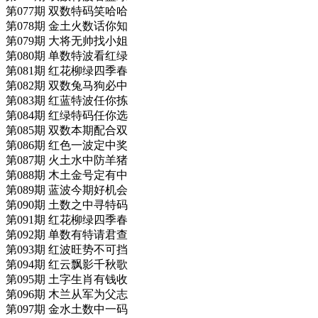
第077期 双数特码笑哈哈
第078期 金土火数话你知
第079期 大将无帅找小姐
第080期 单数特波看红绿
第081期 红花柳绿四季春
第082期 双数兔马狗必中
第083期 红蓝特波任你拣
第084期 红绿特码任你选
第085期 双数本期配合双
第086期 红色一波定中奖
第087期 火土水中防羊猪
第088期 木土金号定有中
第089期 蓝波今期好机会
第090期 土数之中寻特码
第091期 红花柳绿四季春
第092期 单数有特请君查
第093期 红波旺势不可挡
第094期 红云飘影千秋歌
第095期 土字生肖有钱收
第096期 木兰从军为父志
第097期 金水土数中一码