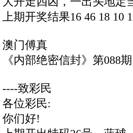
大开走四凶，一出头地定
上期开奖结果16 46 18 10 1
澳门傅真
《内部绝密信封》第088
----致彩民
各位彩民:
你们好!