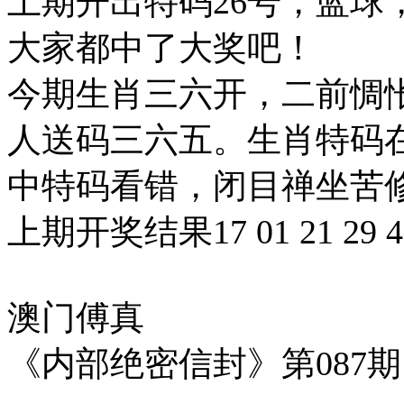
上期开出特码26号，蓝球
大家都中了大奖吧！
今期生肖三六开，二前惆
人送码三六五。生肖特码
中特码看错，闭目禅坐苦
上期开奖结果17 01 21 29 4
澳门傅真
《内部绝密信封》第087