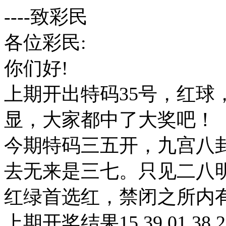
----致彩民
各位彩民:
你们好!
上期开出特码35号，红球
显，大家都中了大奖吧！
今期特码三五开，九宫八
去无来是三七。只见二八
红绿首选红，禁闭之所内
上期开奖结果15 39 01 38 2