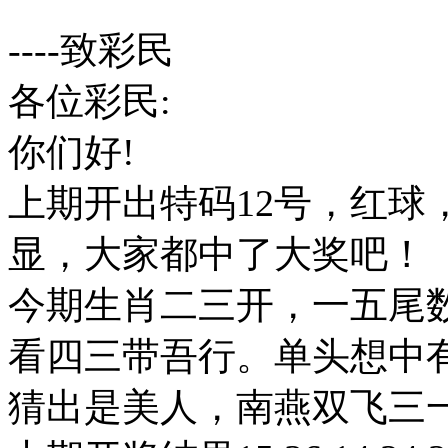
----致彩民
各位彩民:
你们好!
上期开出特码12号，红球
显，大家都中了大奖吧！
今期生肖二三开，一五尾
看四三带吾行。单头想中
猜出是美人，南燕双飞三