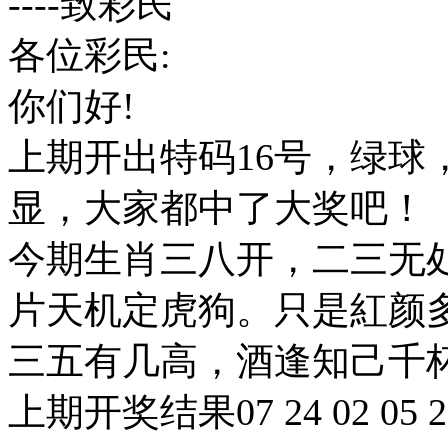
----致彩民
各位彩民:
你们好!
上期开出特码16号，绿球
显，大家都中了大奖吧！
今期生肖三八开，二三无
片天机定虎狗。只是紅颜
三五有几高，酒逢知己千
上期开奖结果07 24 02 05 2