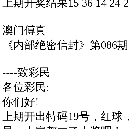
上期开奖结果15 36 14 24 2
澳门傅真
《内部绝密信封》第086
----致彩民
各位彩民:
你们好!
上期开出特码19号，红球