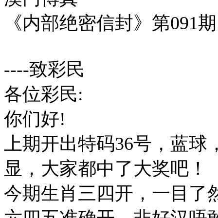
《内部绝密信封》第091
----致彩民
各位彩民:
你们好!
上期开出特码36号，蓝球
显，大家都中了大奖吧！
今期生肖三四开，一目了
六四五准确开。非好汉唔