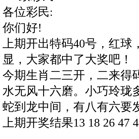
各位彩民:
你们好!
上期开出特码40号，红球
显，大家都中了大奖吧！
今期生肖二三开，二来得
水无风十六磨。小巧玲珑
蛇到龙中间，有八有六要
上期开奖结果13 18 26 47 4