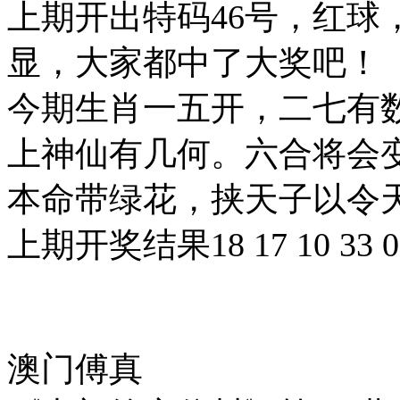
上期开出特码46号，红球
显，大家都中了大奖吧！
今期生肖一五开，二七有
上神仙有几何。六合将会
本命带绿花，挟天子以令
上期开奖结果18 17 10 33 0
澳门傅真