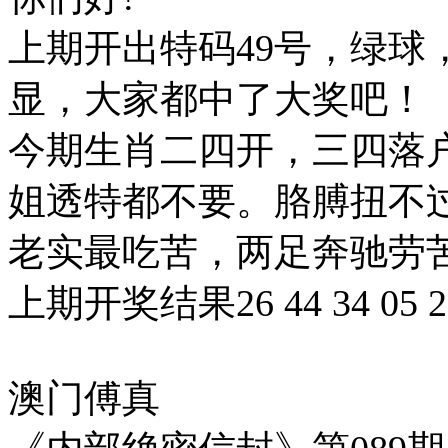
上期开出特码49号，绿球
显，大家都中了大奖吧！
今期生肖二四开，三四落
姐透特都不要。胳膊扭不
老实最吃苦，两足奔驰劳
上期开奖结果26 44 34 05 2
澳门傅真