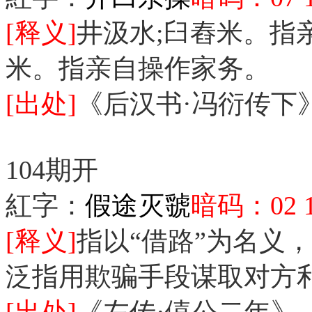
[释义]
井汲水;臼舂米。指
米。指亲自操作家务。
[出处]
《后汉书·冯衍传下
104期开
紅字：
假途灭虢
暗码：02 17
[释义]
指以“借路”为名义
泛指用欺骗手段谋取对方
[出处]
《左传·僖公二年》