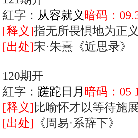
紅字：
从容就义
暗码：09.37
[释义]
指无所畏惧地为正
[出处]
宋·朱熹《近思录》
120期开
紅字：
蹉跎日月
暗码：05 18
[释义]
比喻怀才以等待施
[出处]
《周易·系辞下》