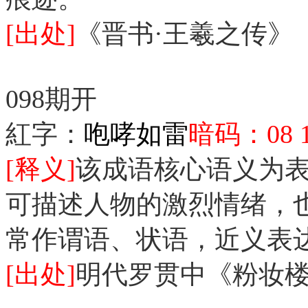
[出处]
《晋书·王羲之传》
098期开
紅字：
咆哮如雷
暗码：08 15
[释义]
该成语核心语义为
可描述人物的激烈情绪，
常作谓语、状语，近义表达
[出处]
明代罗贯中《粉妆