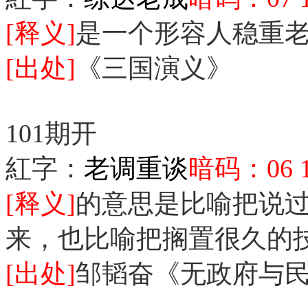
[释义]
是一个形容人稳重
[出处]
《三国演义》
101期开
紅字：
老调重谈
暗码：06 11
[释义]
的意思是比喻把说
来，也比喻把搁置很久的
[出处]
邹韬奋《无政府与