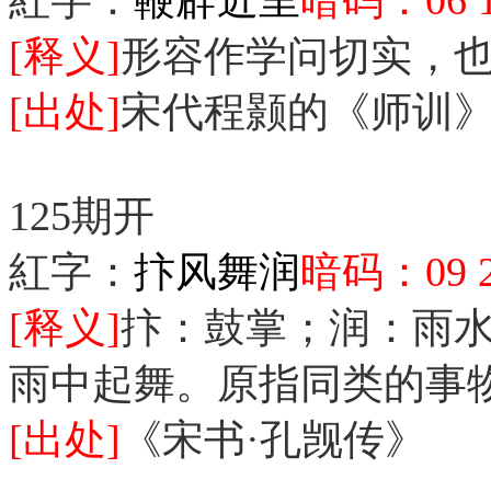
[释义]
形容作学问切实，
[出处]
宋代程颢的《师训
125期开
紅字：
抃风舞润
暗码：09 20
[释义]
抃：鼓掌；润：雨
雨中起舞。原指同类的事
[出处]
《宋书·孔觊传》