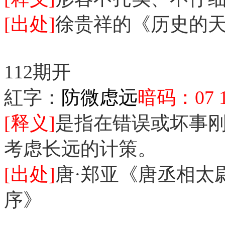
[出处]
徐贵祥的《历史的
112期开
紅字：
防微虑远
暗码：07 12
[释义]
是指在错误或坏事
考虑长远的计策。
[出处]
唐·郑亚《唐丞相太
序》