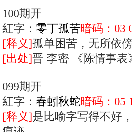
100期开
紅字：
零丁孤苦
暗码：03 04
[释义]
孤单困苦，无所依
[出处]
晋 李密 《陈情事表
099期开
紅字：
春蚓秋蛇
暗码：05 18
[释义]
是比喻字写得不好
痕迹。