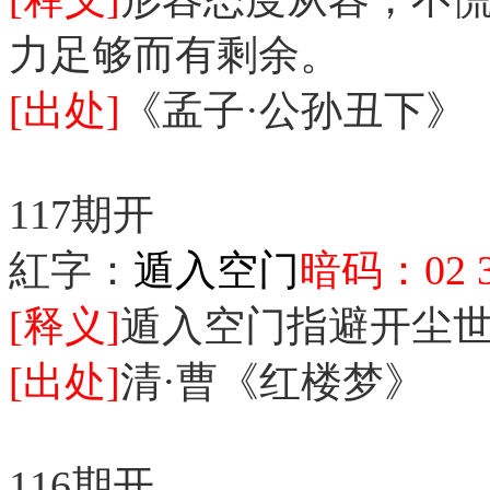
力足够而有剩余。
[出处]
《孟子·公孙丑下》
117期开
紅字：
遁入空门
暗码：02 31
[释义]
遁入空门指避开尘
[出处]
清·曹《红楼梦》
116期开