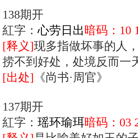
138期开
紅字：
心劳日出
暗码：10 11
[释义]
现多指做坏事的人
捞不到好处，处境反而一
[出处]
《尚书·周官》
137期开
紅字：
瑶环瑜珥
暗码：03 23
[释义]
是比喻美好如玉的