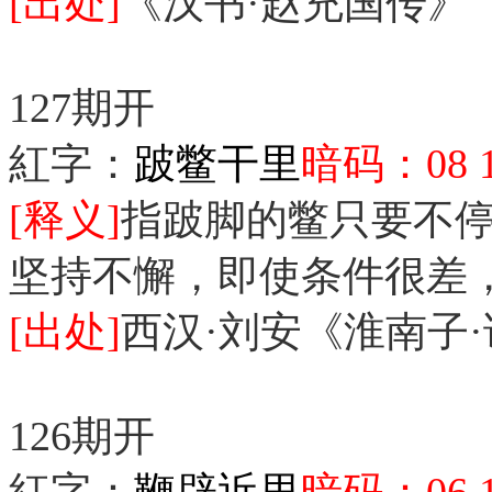
[出处]
《汉书·赵充国传》
127期开
紅字：
跛鳖干里
暗码：08 17
[释义]
指跛脚的鳖只要不
坚持不懈，即使条件很差
[出处]
西汉·刘安《淮南子
126期开
紅字：
鞭辟近里
暗码：06 11