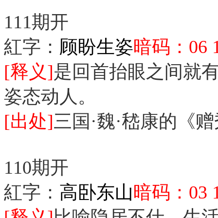
111期开
紅字：
顾盼生姿
暗码：06 11
[释义]
是回首抬眼之间就
姿态动人。
[出处]
三国·魏·嵇康的《
110期开
紅字：
高卧东山
暗码：03 10
[释义]
比喻隐居不仕，生