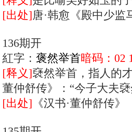
[出处]
唐·韩愈《殿中少监
136期开
紅字：
褒然举首
暗码：02 10
[释义]
褎然举首，指人的才
董仲舒传》：“今子大夫褎
[出处]
《汉书·董仲舒传》
135期开