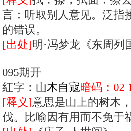
言：听取别人意见。泛指
的错误。
[出处]
明·冯梦龙《东周列
095期开
紅字：
山木自寇
暗码：02 13
[释义]
意思是山上的树木
伐。比喻因有用而不免于