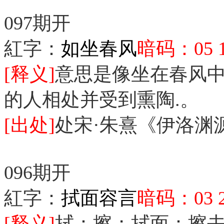
097期开
紅字：
如坐春风
暗码：05 10
[释义]
意思是像坐在春风
的人相处并受到熏陶.。
[出处]
处宋·朱熹《伊洛渊
096期开
紅字：
拭面容言
暗码：03 26
[释义]
拭：擦；拭面：擦