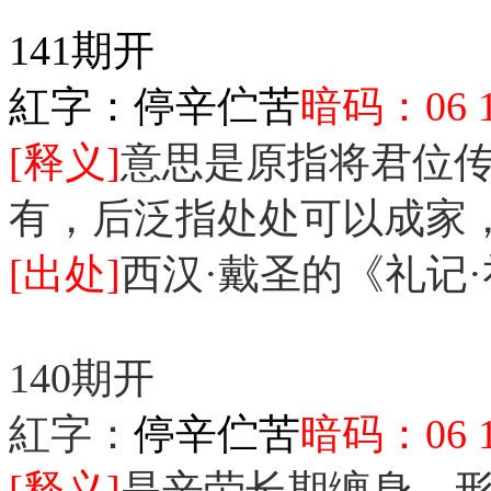
141期开
紅字：
停辛伫苦
暗码：06 12
[释义]
意思是原指将君位
有，后泛指处处可以成家
[出处]
西汉·戴圣的《礼记
140期开
紅字：
停辛伫苦
暗码：06 12
[释义]
是辛劳长期缠身。