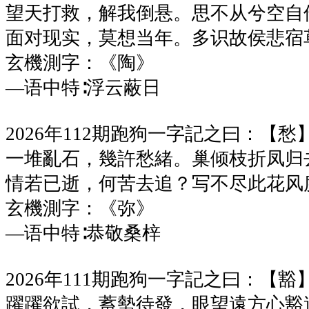
望天打救，解我倒悬。思不从兮空自
面对现实，莫想当年。多识故侯悲宿
玄機測字：《陶》
—语中特∶浮云蔽日
2026年112期跑狗一字記之曰：【愁
一堆亂石，幾許愁緒。巢倾枝折凤归
情若已逝，何苦去追？写不尽此花风
玄機測字：《弥》
—语中特∶恭敬桑梓
2026年111期跑狗一字記之曰：【豁
躍躍欲試，蓄勢待發，眼望遠方心豁