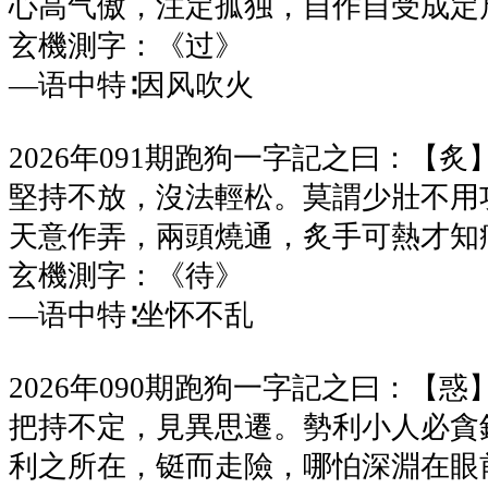
心高气傲，注定孤独，自作自受成定
玄機測字：《过》
—语中特∶因风吹火
2026年091期跑狗一字記之曰：【炙
堅持不放，沒法輕松。莫謂少壯不用
天意作弄，兩頭燒通，炙手可熱才知
玄機測字：《待》
—语中特∶坐怀不乱
2026年090期跑狗一字記之曰：【惑
把持不定，見異思遷。勢利小人必貪
利之所在，铤而走險，哪怕深淵在眼