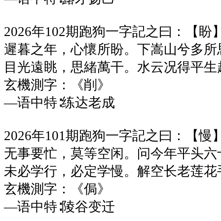
2026年102期跑狗一字記之曰：【盼
遲暮之年，心懷所盼。下嵩山兮多所
目光遠眺，思緒萬干。水云况得平生
玄機測字：《削》
—语中特∶练达老成
2026年101期跑狗一字記之曰：【慢
无事要忙，莫等空闲。问今年平头六
未必学行，必定学慢。解空长老莲花
玄機測字：《侷》
—语中特∶陵谷变迁