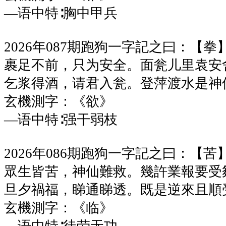
—语中特∶胸中甲兵
2026年087期跑狗一字記之曰：【拳
裹足不前，只为安全。面瓮儿里袁安
乞浆得酒，请君入瓮。登萍渡水是神
玄機測字：《欲》
—语中特∶强干弱枝
2026年086期跑狗一字記之曰：【苦
眾生皆苦，神仙難救。幾許業報要受
旦夕禍福，睇通睇透。既是逆來且順
玄機測字：《临》
—语中特∶徒劳无功