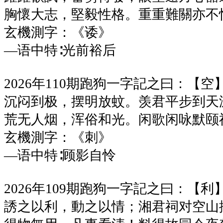
胸懷大志，堅毅性格。重重難關亦不
玄機測字：《诿》
—语中特∶光前裕后
2026年110期跑狗一字記之曰：【空
沉闷到极，摆明放蚊。羡君平步到天
荒无人烟，浑俗和光。闲歌闲咏默颐
玄機測字：《刺》
—语中特∶顾影自怜
2026年109期跑狗一字記之曰：【利
誘之以利，動之以情；湘君祠对空山