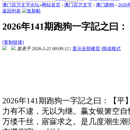
澳门百万文字论坛
»
网站首页
›
澳门百万文字
›
澳门跑狗
›
202
返回列表
2026年141期跑狗一字記之曰
[复制链接]
发表于 2026-5-21 00:09:12
|
显示全部楼层
|
阅读模式
2026年141期跑狗一字記之曰：【平
力有不逮，无以为继。赢女银箫空自
万缕干丝，寤寐求之。是几度潮生潮