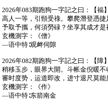
2026年083期跑狗一字記之曰：【福
高人一等，引頸受祿。攀爬潛登憑捷
予取予攜，何須勞碌？坐享其成才是
玄機測字：《僧》
—语中特∶观衅伺隙
2026年082期跑狗一字記之曰：【障
稍移玉步，眼界大開。斗帐金倪暖不
審时度势，运道即改，进寸退尺莫能
玄機測字：《作》
—语中特∶东箭南金