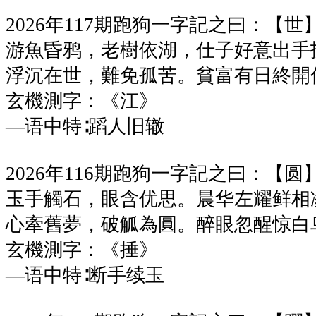
2026年117期跑狗一字記之曰：【世
游魚昏鸦，老樹依湖，仕子好意出手
浮沉在世，難免孤苦。貧富有日終開
玄機測字：《江》
—语中特∶蹈人旧辙
2026年116期跑狗一字記之曰：【圆
玉手觸石，眼含优思。晨华左耀鲜相
心牽舊夢，破觚為圓。醉眼忽醒惊白
玄機測字：《捶》
—语中特∶断手续玉