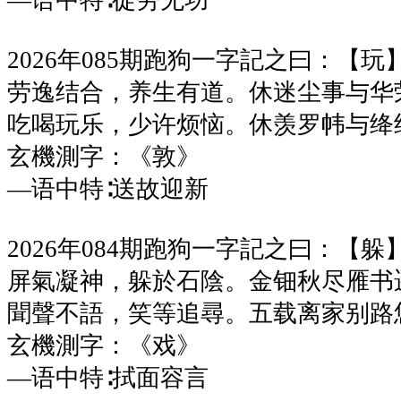
2026年085期跑狗一字記之曰：【玩
劳逸结合，养生有道。休迷尘事与华
吃喝玩乐，少许烦恼。休羡罗帏与绛
玄機測字：《敦》
—语中特∶送故迎新
2026年084期跑狗一字記之曰：【躲
屏氣凝神，躲於石陰。金钿秋尽雁书
聞聲不語，笑等追尋。五载离家别路
玄機測字：《戏》
—语中特∶拭面容言