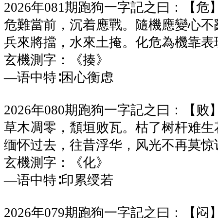
2026年081期跑狗一字記之曰：【危
危難當前，沉着應戰。隨機應變心不
兵來將擋，水來土掩。化危為機靠表
玄機測字：《揍》
—语中特∶困心衡虑
2026年080期跑狗一字記之曰：【败
草木凋零，頹垣败瓦。枯了树杆难生
缅怀过去，往昔浮华，风光不再莫惊
玄機測字：《化》
—语中特∶印累绶若
2026年079期跑狗一字記之曰：【闷