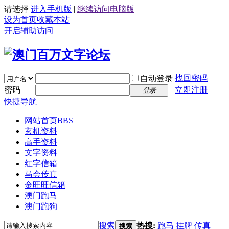
请选择
进入手机版
|
继续访问电脑版
设为首页
收藏本站
开启辅助访问
找回密码
自动登录
密码
立即注册
登录
快捷导航
网站首页
BBS
玄机资料
高手资料
文字资料
红字信箱
马会传真
金旺旺信箱
澳门跑马
澳门跑狗
搜索
热搜:
跑马
挂牌
传真
搜索