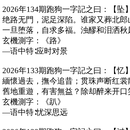
2026年134期跑狗一字記之曰：【坠
绝路无門，泥足深陷。谁家又葬北郎
一旦堕落，自求多福。浊醪和泪洒秋
玄機測字：《路》
—语中特∶应时对景
2026年133期跑狗一字記之曰：【忆
緬懷過去，撫今追昔；贯珠声断红裳
舊地重遊，有害無益？除却醉来开口
玄機測字：《趴》
—语中特∶忧深思远