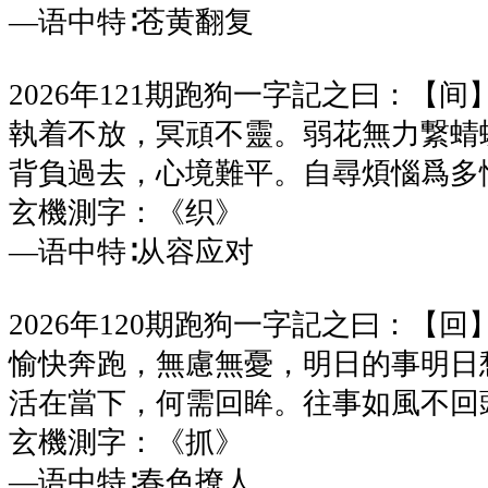
—语中特∶苍黄翻复
2026年121期跑狗一字記之曰：【间
執着不放，冥頑不靈。弱花無力繋蜻
背負過去，心境難平。自尋煩惱爲多
玄機測字：《织》
—语中特∶从容应对
2026年120期跑狗一字記之曰：【回
愉快奔跑，無慮無憂，明日的事明日
活在當下，何需回眸。往事如風不回
玄機測字：《抓》
—语中特∶春色撩人