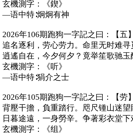
玄機測字：《鍥》
—语中特∶炯炯有神
2026年106期跑狗一字記之曰：【五
追名逐利，劳心劳力。命里无时难寻
逍遙自在，今夕何夕？竟举笙歌驰玉
玄機測字：《听》
—语中特∶狷介之士
2026年105期跑狗一字記之曰：【劳
背壓干擔，負重踏行。咫尺锺山迷望
日暮途遠，一身勞辛。争著彩衣堂下
玄機測字：《组》