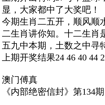
显，大家都中了大奖吧！
今期生肖二五开，顺风顺
二生肖讲你知。十二生肖
五九中本期，土数之中寻
上期开奖结果24 46 40 44 2
澳门傅真
《内部绝密信封》第134