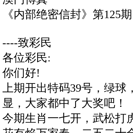
《内部绝密信封》第125
----致彩民
各位彩民:
你们好!
上期开出特码39号，绿球
显，大家都中了大奖吧！
今期生肖一七开，武松打