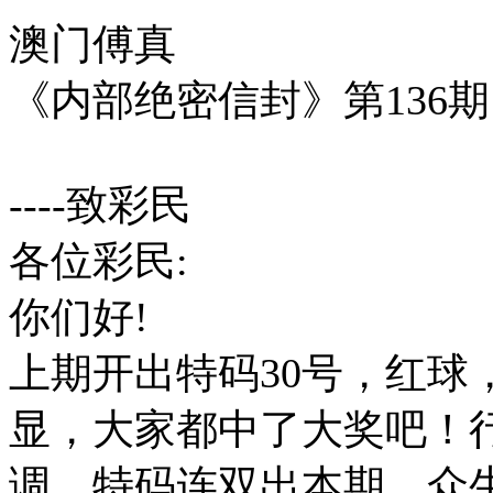
澳门傅真
《内部绝密信封》第136
----致彩民
各位彩民:
你们好!
上期开出特码30号，红球
显，大家都中了大奖吧！
调。特码连双出本期，众