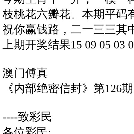
枝桃花六瓣花。本期平码
祝你赢钱路，二一三三其
上期开奖结果15 09 05 03 0
澳门傅真
《内部绝密信封》第126
----致彩民
各位彩民: