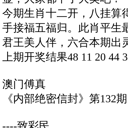
今期生肖十二开，八挂算
手接福五福归。此肖平生
君王美人伴，六合本期出
上期开奖结果48 11 20 44 3
澳门傅真
《内部绝密信封》第132
----致彩民