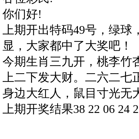
你们好!
上期开出特码49号，绿球
显，大家都中了大奖吧！
今期生肖三九开，桃李竹
上二下发大财。二六二七
身边大红人，鼠目寸光无
上期开奖结果38 22 06 24 2