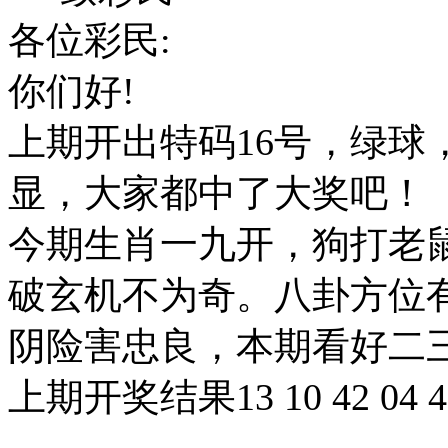
各位彩民:
你们好!
上期开出特码16号，绿球
显，大家都中了大奖吧！
今期生肖一九开，狗打老
破玄机不为奇。八卦方位
阴险害忠良，本期看好二
上期开奖结果13 10 42 04 4