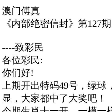
澳门傅真
《内部绝密信封》第127
----致彩民
各位彩民:
你们好!
上期开出特码49号，绿球
显，大家都中了大奖吧！
今期生肖十一开，一模一