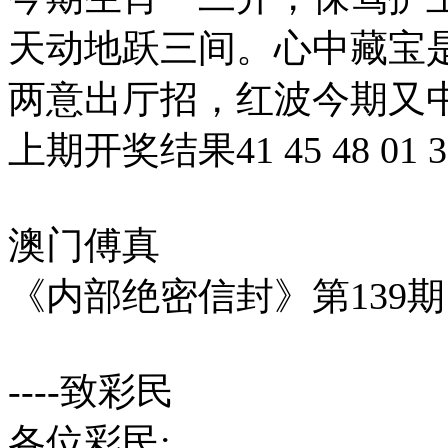
天动地跃三间。心中藏宝
两意出厅招，红波今期又
上期开奖结果41 45 48 01 3
澳门傅真
《内部绝密信封》第139
----致彩民
各位彩民: