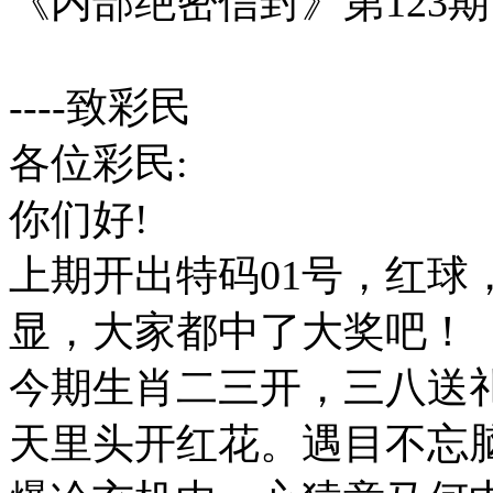
《内部绝密信封》第123
----致彩民
各位彩民:
你们好!
上期开出特码01号，红球
显，大家都中了大奖吧！
今期生肖二三开，三八送
天里头开红花。遇目不忘