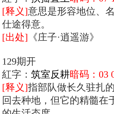
[释义]
意思是形容地位、
仕途得意。
[出处]
《庄子·逍遥游》
129期开
紅字：
筑室反耕
暗码：03 08
[释义]
指部队做长久驻扎
回去种地，但它的精髓在
的生活态度。