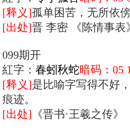
[释义]
孤单困苦，无所依
[出处]
晋 李密 《陈情事表
099期开
紅字：
春蚓秋蛇
暗码：05 18
[释义]
是比喻字写得不好
痕迹。
[出处]
《晋书·王羲之传》