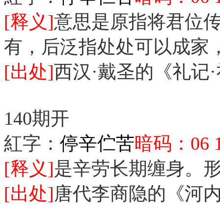
[释义]
意思是原指将君位
有，后泛指处处可以成家
[出处]
西汉·戴圣的《礼记
140期开
紅字：
停辛伫苦
暗码：06 12
[释义]
是辛劳长期缠身。
[出处]
唐代李商隐的《河