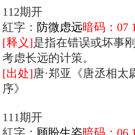
112期开
紅字：
防微虑远
暗码：07 12
[释义]
是指在错误或坏事
考虑长远的计策。
[出处]
唐·郑亚《唐丞相太
序》
111期开
紅字：
顾盼生姿
暗码：06 11