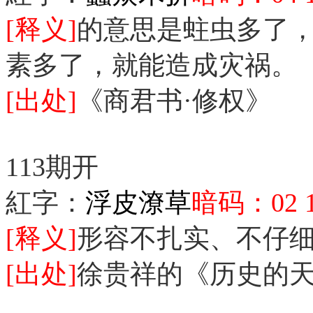
[释义]
的意思是蛀虫多了
素多了，就能造成灾祸。
[出处]
《商君书·修权》
113期开
紅字：
浮皮潦草
暗码：02 14
[释义]
形容不扎实、不仔
[出处]
徐贵祥的《历史的