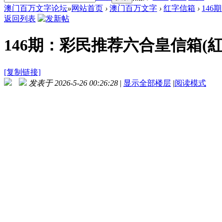
澳门百万文字论坛
»
网站首页
›
澳门百万文字
›
红字信箱
›
146
返回列表
146期：彩民推荐六合皇信箱(
[复制链接]
发表于 2026-5-26 00:26:28
|
显示全部楼层
|
阅读模式