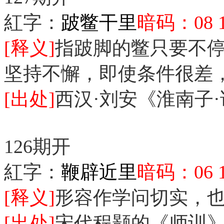
紅字：
跛鳖干里
暗码：08 17
[释义]
指跛脚的鳖只要不
坚持不懈，即使条件很差
[出处]
西汉·刘安《淮南子
126期开
紅字：
鞭辟近里
暗码：06 11
[释义]
形容作学问切实，
[出处]
宋代程颢的《师训