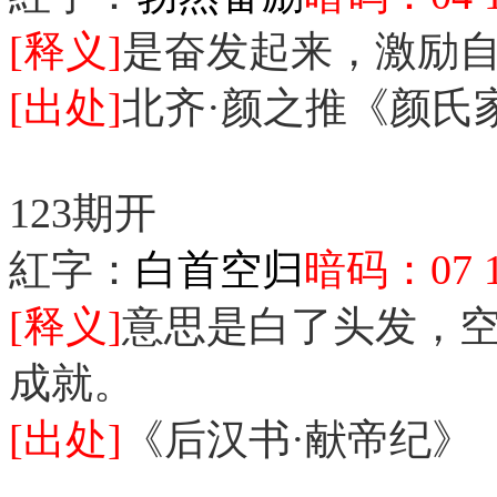
[释义]
是奋发起来，激励
[出处]
北齐·颜之推《颜氏
123期开
紅字：
白首空归
暗码：07 16
[释义]
意思是白了头发，
成就。
[出处]
《后汉书·献帝纪》