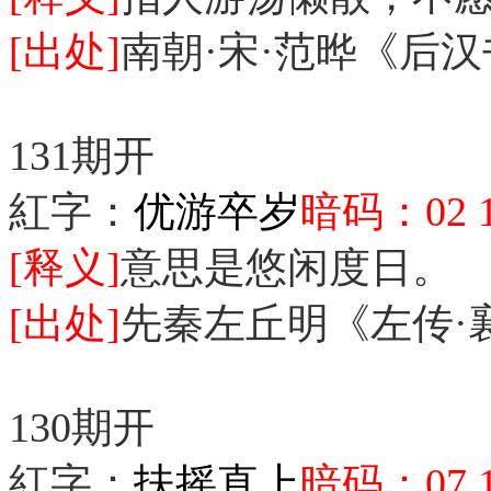
[出处]
南朝·宋·范晔《后汉
131期开
紅字：
优游卒岁
暗码：02 11
[释义]
意思是悠闲度日。
[出处]
先秦左丘明《左传·
130期开
紅字：
扶摇直上
暗码：07 10