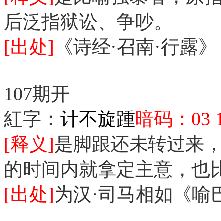
后泛指狱讼、争吵。
[出处]
《诗经·召南·行露》
107期开
紅字：
计不旋踵
暗码：03 12
[释义]
是脚跟还未转过来
的时间内就拿定主意，也
[出处]
为汉·司马相如《喻