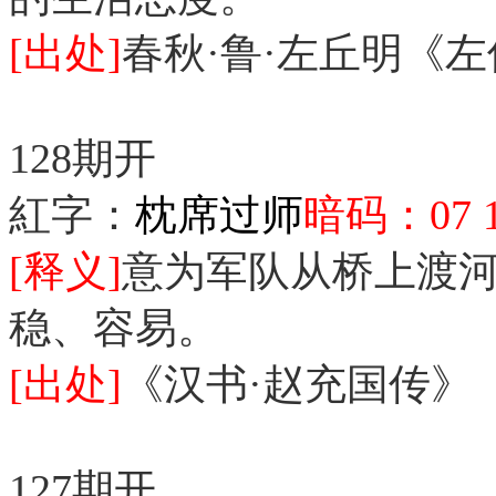
[出处]
春秋·鲁·左丘明《
128期开
紅字：
枕席过师
暗码：07 19
[释义]
意为军队从桥上渡
稳、容易。
[出处]
《汉书·赵充国传》
127期开