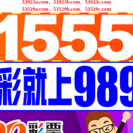
53923a.com、53923b.com、53923c.com
53529a.com、53529b.com、53529c.com