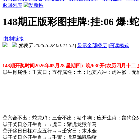
返回列表
148期正版彩图挂牌:挂:06 爆:
[复制链接]
发表于 2026-5-28 00:41:52
|
显示全部楼层
|
阅读模式
148期开奖时间2026年05月28 星期四）晚9:30开(农历四月十二 
◎生肖属性：壬寅日；五行属性：土；地支六冲：虎冲猴，无
◎六合不出：蛇龙鸡；三合不出：猪牛狗；应开生肖：鼠狗兔
◎开奖日必开生肖→→虎日：猪虎龙猴羊马
◎开奖日日柱对应五行→→壬寅日：木水金
◎开奖日必开生肖→→壬寅：虎马鸡鼠狗猪