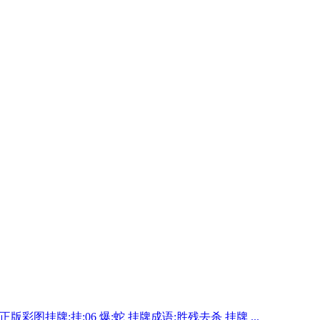
期正版彩图挂牌:挂:06 爆:蛇 挂牌成语:胜残去杀 挂牌 ...