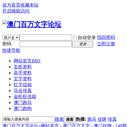
设为首页
收藏本站
开启辅助访问
找回密码
自动登录
密码
立即注册
登录
快捷导航
网站首页
BBS
玄机资料
高手资料
文字资料
红字信箱
马会传真
金旺旺信箱
澳门跑马
澳门跑狗
搜索
热搜:
跑马
挂牌
传真
搜索
澳门百万文字论坛
»
网站首页
›
澳门百万文字
›
澳门挂牌
›
148