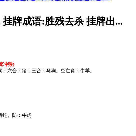
蛇 挂牌成语:胜残去杀 挂牌出...
虎冲猴)
鼠；六合：猪；三合：马狗。空亡肖：牛羊。
猪蛇。防：牛虎