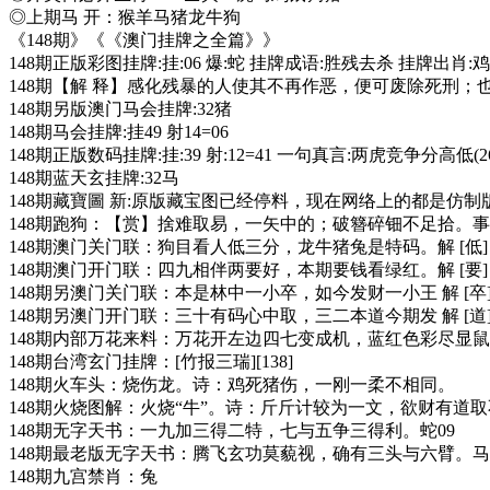
◎上期马 开：猴羊马猪龙牛狗
《148期》《《澳门挂牌之全篇》》
148期正版彩图挂牌:挂:06 爆:蛇 挂牌成语:胜残去杀 挂牌出肖
148期【解 释】感化残暴的人使其不再作恶，便可废除死刑；
148期另版澳门马会挂牌:32猪
148期马会挂牌:挂49 射14=06
148期正版数码挂牌:挂:39 射:12=41 一句真言:两虎竞争分高低(26
148期蓝天玄挂牌:32马
148期藏寶圖 新:原版藏宝图已经停料，现在网络上的都是仿
148期跑狗：【赏】捨难取易，一矢中的；破簪碎钿不足拾。
148期澳门关门联：狗目看人低三分，龙牛猪兔是特码。解 [低] [1
148期澳门开门联：四九相伴两要好，本期要钱看绿红。解 [要] [1
148期另澳门关门联：本是林中一小卒，如今发财一小王 解 [卒] [3
148期另澳门开门联：三十有码心中取，三二本道今期发 解 [道] [4
148期内部万花来料：万花开左边四七变成机，蓝红色彩尽显
148期台湾玄门挂牌：[竹报三瑞][138]
148期火车头：烧伤龙。诗：鸡死猪伤，一刚一柔不相同。
148期火烧图解：火烧“牛”。诗：斤斤计较为一文，欲财有道
148期无字天书：一九加三得二特，七与五争三得利。蛇09
148期最老版无字天书：腾飞玄功莫藐视，确有三头与六臂。马
148期九宫禁肖：兔