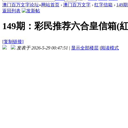
澳门百万文字论坛
»
网站首页
›
澳门百万文字
›
红字信箱
›
149
返回列表
149期：彩民推荐六合皇信箱(
[复制链接]
发表于 2026-5-29 00:47:51
|
显示全部楼层
|
阅读模式