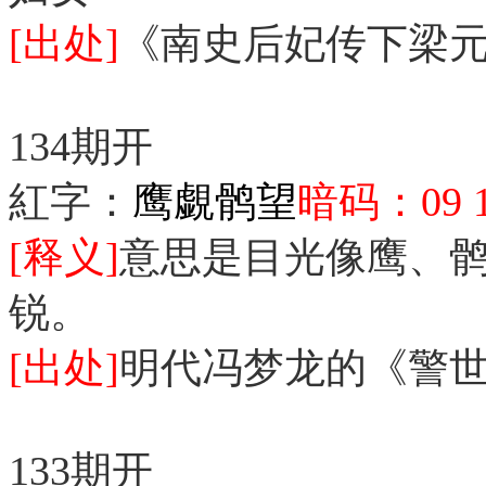
[出处]
《南史后妃传下梁
134期开
紅字：
鹰覷鹘望
暗码：09 12
[释义]
意思是目光像鹰、
锐。
[出处]
明代冯梦龙的《警世
133期开