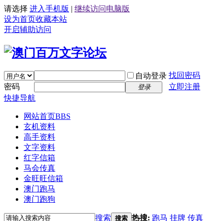
请选择
进入手机版
|
继续访问电脑版
设为首页
收藏本站
开启辅助访问
找回密码
自动登录
密码
立即注册
登录
快捷导航
网站首页
BBS
玄机资料
高手资料
文字资料
红字信箱
马会传真
金旺旺信箱
澳门跑马
澳门跑狗
搜索
热搜:
跑马
挂牌
传真
搜索