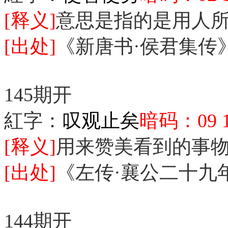
[释义]
意思是指的是用人
[出处]
《新唐书·侯君集传
145期开
紅字：
叹观止矣
暗码：09 12
[释义]
用来赞美看到的事
[出处]
《左传·襄公二十九
144期开