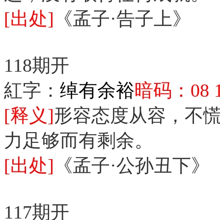
[出处]
《孟子·告子上》
118期开
紅字：
绰有余裕
暗码：08 15
[释义]
形容态度从容，不
力足够而有剩余。
[出处]
《孟子·公孙丑下》
117期开