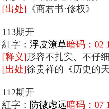
[出处]
《商君书·修权》
113期开
紅字：
浮皮潦草
暗码：02 14
[释义]
形容不扎实、不仔
[出处]
徐贵祥的《历史的
112期开
紅字：
防微虑远
暗码：07 12