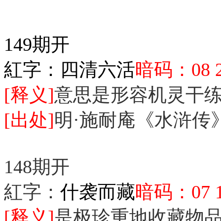
149期开
紅字：
四清六活
暗码：08 24
[释义]
意思是形容机灵干
[出处]
明·施耐庵《水浒传
148期开
紅字：
什袭而藏
暗码：07 14
[释义]
是极珍重地收藏物