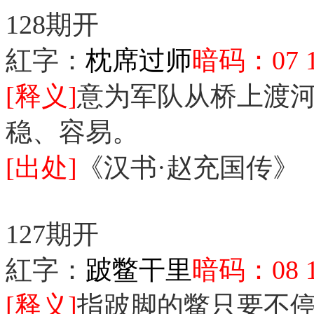
128期开
紅字：
枕席过师
暗码：07 19
[释义]
意为军队从桥上渡
稳、容易。
[出处]
《汉书·赵充国传》
127期开
紅字：
跛鳖干里
暗码：08 17
[释义]
指跛脚的鳖只要不