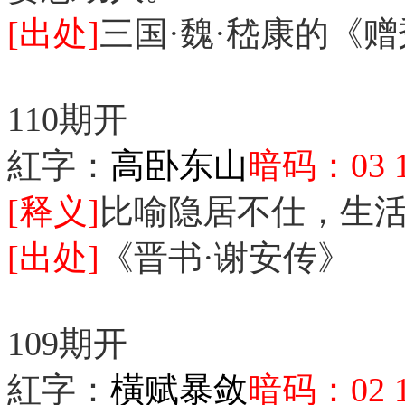
[出处]
三国·魏·嵇康的《
110期开
紅字：
高卧东山
暗码：03 10
[释义]
比喻隐居不仕，生
[出处]
《晋书·谢安传》
109期开
紅字：
橫赋暴敛
暗码：02 18