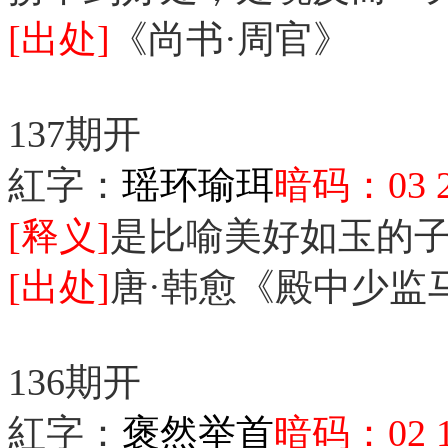
[出处]
《尚书·周官》
137期开
紅字：
瑶环瑜珥
暗码：03 23
[释义]
是比喻美好如玉的
[出处]
唐·韩愈《殿中少监
136期开
紅字：
褒然举首
暗码：02 10