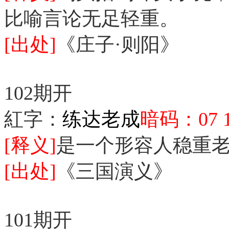
比喻言论无足轻重。
[出处]
《庄子·则阳》
102期开
紅字：
练达老成
暗码：07 14
[释义]
是一个形容人稳重
[出处]
《三国演义》
101期开