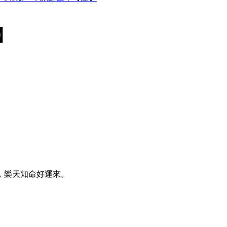
】
，樂天知命好運來。