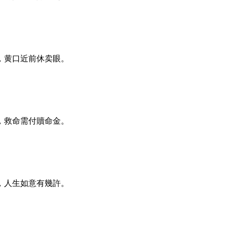
，黄口近前休卖眼。
，救命需付贖命金。
，人生如意有幾許。