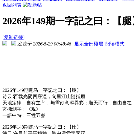
返回列表
2026年149期一字記之曰：【腿
[复制链接]
发表于 2026-5-29 00:48:46
|
显示全部楼层
|
阅读模式
2026年149期跑马一字記之曰：【腿】
诗云∶百载光阴四序逼，句里江山随指顾
天地定律，自有主宰，無需刻意添異彩；順天而行，自由自在
玄機測字：《观》
一語中特：三牲五鼎
2026年148期跑马一字記之曰：【比】
诗云∶在目前平平稳稳，邑中遗爱定无双