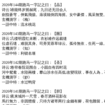
2026年144期跑马一字記之曰：【晶】
诗云∶谁能终岁摇赪尾，九日还无旧会人
劍指蒼穹，俠氣飛揚。庙谟颠倒四海摇。女中豪傑，風采無雙
玄機測字：《梅》
一語中特：流水桃花
2026年143期跑马一字記之曰：【圏】
诗云∶几缕明霞红未断，衣衫难作远裁缝
位虚石缝，难脱其身。司蒡芙蓉草绿云。孤伶無依，生死一線
玄機測字：《知》
一語中特：利锁名缰
2026年142期跑马一字記之曰：【圣】
诗云∶卷帘春院花围合，小园自有四时花
河中鸳鸯，水陸兩樓，攀山涉水任高低;改變現狀，事在人為，
玄機測字：《妙》
一語中特：水过鸭背
2026年141期跑马一字記之曰：【胆】
诗云∶夜来城外一尺雪，春尽酒杯花影在
馬行無力，非因體瘦，只待方诸寄两行;金錢有腳，荷包難留，