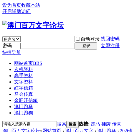
设为首页
收藏本站
开启辅助访问
找回密码
自动登录
密码
立即注册
登录
快捷导航
网站首页
BBS
玄机资料
高手资料
文字资料
红字信箱
马会传真
金旺旺信箱
澳门跑马
澳门跑狗
搜索
热搜:
跑马
挂牌
传真
搜索
澳门百万文字论坛
»
网站首页
›
澳门百万文字
›
澳门跑马
›
202