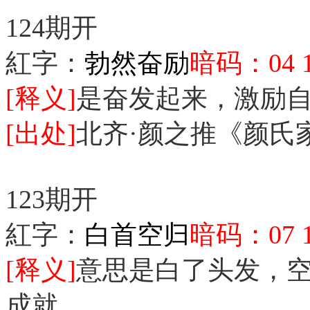
124期开
紅字：
勃然奋励
暗码：04 11
[释义]
是奋发起来，激励
[出处]
北齐·颜之推《颜氏
123期开
紅字：
白首空归
暗码：07 16
[释义]
意思是白了头发，
成就。