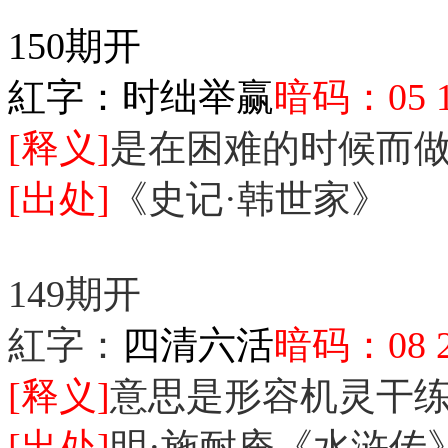
150期开
紅字：
时绌举赢
暗码：05 18
[释义]
是在困难的时候而
[出处]
《史记·韩世家》
149期开
紅字：
四清六活
暗码：08 24
[释义]
意思是形容机灵干
[出处]
明·施耐庵《水浒传