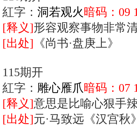
紅字：
洞若观火
暗码：09 16
[释义]
形容观察事物非常
[出处]
《尚书·盘庚上》
115期开
紅字：
雕心雁爪
暗码：07 10
[释义]
意思是比喻心狠手
[出处]
元·马致远《汉宫秋