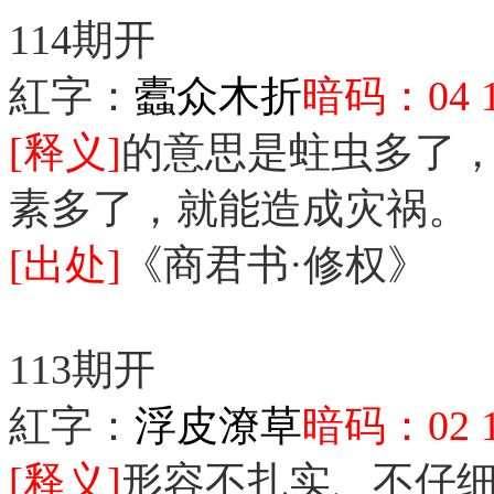
114期开
紅字：
蠹众木折
暗码：04 11
[释义]
的意思是蛀虫多了
素多了，就能造成灾祸。
[出处]
《商君书·修权》
113期开
紅字：
浮皮潦草
暗码：02 14
[释义]
形容不扎实、不仔