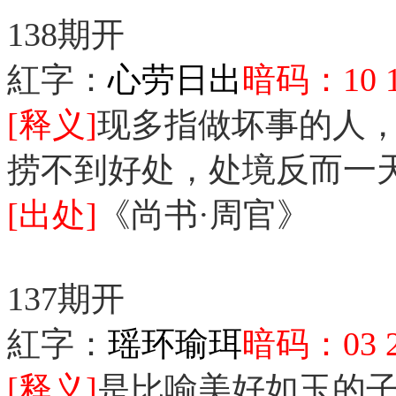
138期开
紅字：
心劳日出
暗码：10 11
[释义]
现多指做坏事的人
捞不到好处，处境反而一
[出处]
《尚书·周官》
137期开
紅字：
瑶环瑜珥
暗码：03 23
[释义]
是比喻美好如玉的