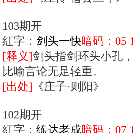
103期开
紅字：
剑头一快
暗码：05 12
[释义]
剑头指剑环头小孔
比喻言论无足轻重。
[出处]
《庄子·则阳》
102期开
紅字：
练达老成
暗码：07 14