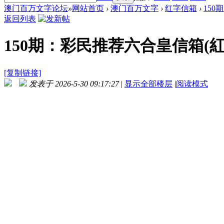
澳门百万文字论坛
»
网站首页
›
澳门百万文字
›
红字信箱
›
150
返回列表
150期：彩民推荐六合皇信箱(
[复制链接]
发表于 2026-5-30 09:17:27
|
显示全部楼层
|
阅读模式