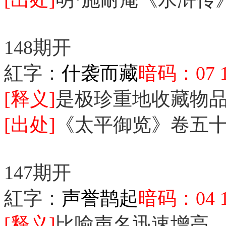
148期开
紅字：
什袭而藏
暗码：07 14
[释义]
是极珍重地收藏物
[出处]
《太平御览》卷五
147期开
紅字：
声誉鹊起
暗码：04 12
[释义]
比喻声名迅速增高