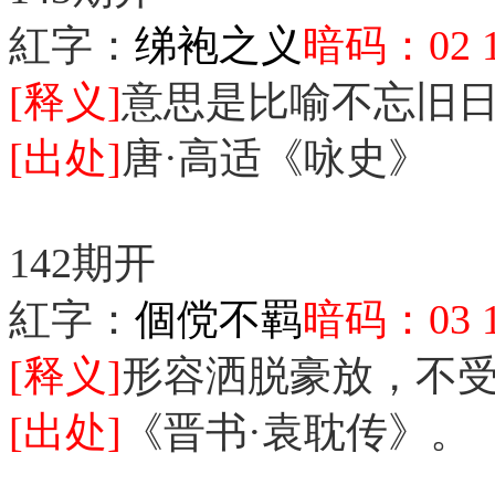
紅字：
绨袍之义
暗码：02 15
[释义]
意思是比喻不忘旧
[出处]
唐·高适《咏史》
142期开
紅字：
個傥不羁
暗码：03 11
[释义]
形容洒脱豪放，不
[出处]
《晋书·袁耽传》。