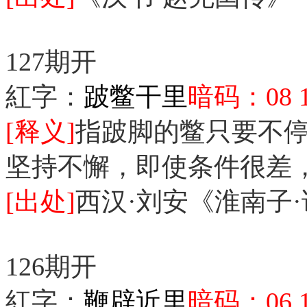
127期开
紅字：
跛鳖干里
暗码：08 17
[释义]
指跛脚的鳖只要不
坚持不懈，即使条件很差
[出处]
西汉·刘安《淮南子
126期开
紅字：
鞭辟近里
暗码：06 11