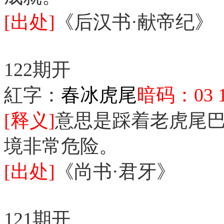
[出处]
《后汉书·献帝纪》
122期开
紅字：
春冰虎尾
暗码：03 10
[释义]
意思是踩着老虎尾
境非常危险。
[出处]
《尚书·君牙》
121期开