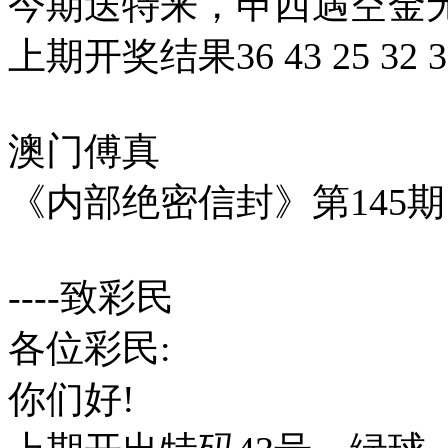
今期送特来，申西遇空金
上期开奖结果36 43 25 32 3
澳门傅真
《内部绝密信封》第145
----致彩民
各位彩民:
你们好!