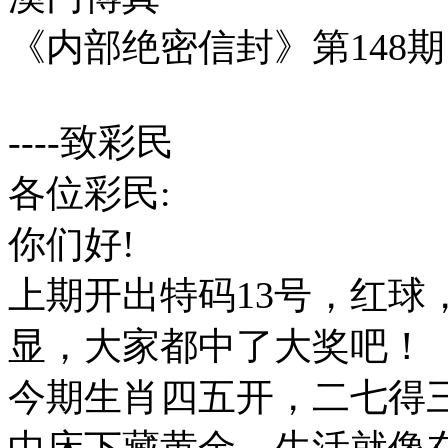
《内部绝密信封》第148
----致彩民
各位彩民:
你们好!
上期开出特码13号，红球
显，大家都中了大奖吧！
今期生肖四五开，二七得
中床下藏黄金。生活就像