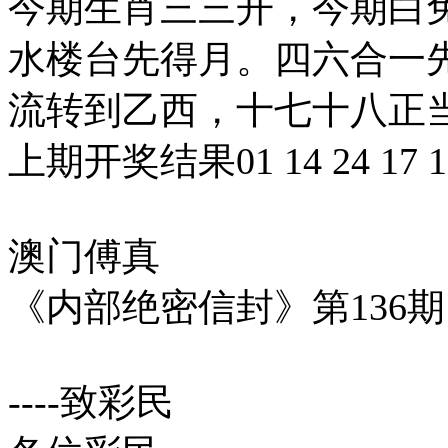
今期生肖三三开，今期白
水楼台先得月。四六合一
流转到乙西，十七十八正
上期开奖结果01 14 24 17 1
澳门傅真
《内部绝密信封》第136
----致彩民