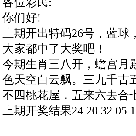
各位彩民:
你们好!
上期开出特码26号，蓝球
大家都中了大奖吧！
今期生肖三八开，蟾宫月
色天空白云飘。三九千古
不四桃花屋，五来六去合
上期开奖结果24 20 32 05 1