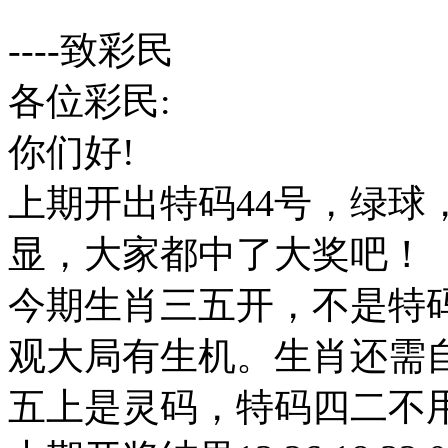
----致彩民
各位彩民:
你们好!
上期开出特码44号，绿球
显，大家都中了大奖吧！
今期生肖三五开，不是特
观大局有生机。生肖还需
五上是灵码，特码四二不