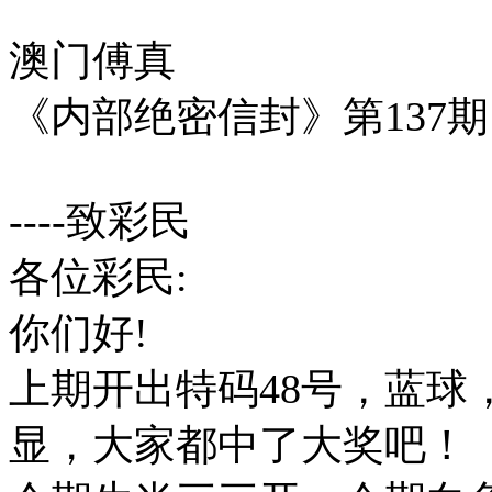
澳门傅真
《内部绝密信封》第137
----致彩民
各位彩民:
你们好!
上期开出特码48号，蓝球
显，大家都中了大奖吧！