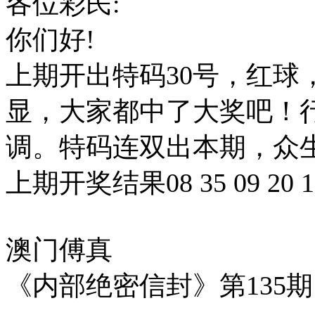
各位彩民:
你们好!
上期开出特码30号，红球
显，大家都中了大奖吧！
调。特码连双出本期，众
上期开奖结果08 35 09 20 1
澳门傅真
《内部绝密信封》第135