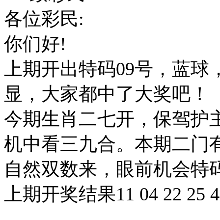
各位彩民:
你们好!
上期开出特码09号，蓝球
显，大家都中了大奖吧！
今期生肖二七开，保驾护
机中看三九合。本期二门
自然双数来，眼前机会特
上期开奖结果11 04 22 25 4