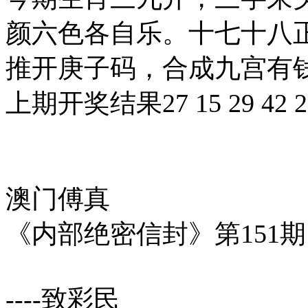
颜六色各自乐。十七十八
推开庚子码，合成九宫有
上期开奖结果27 15 29 42 2
澳门傅真
《内部绝密信封》第151
----致彩民