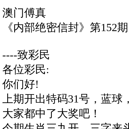
澳门傅真
《内部绝密信封》第152
----致彩民
各位彩民:
你们好!
上期开出特码31号，蓝球
大家都中了大奖吧！
今期生肖三九开，三字来