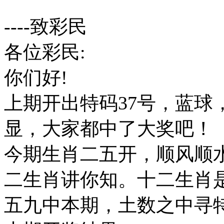
----致彩民
各位彩民:
你们好!
上期开出特码37号，蓝球
显，大家都中了大奖吧！
今期生肖二五开，顺风顺
二生肖讲你知。十二生肖
五九中本期，土数之中寻