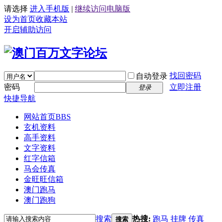
请选择
进入手机版
|
继续访问电脑版
设为首页
收藏本站
开启辅助访问
找回密码
自动登录
密码
立即注册
登录
快捷导航
网站首页
BBS
玄机资料
高手资料
文字资料
红字信箱
马会传真
金旺旺信箱
澳门跑马
澳门跑狗
搜索
热搜:
跑马
挂牌
传真
搜索