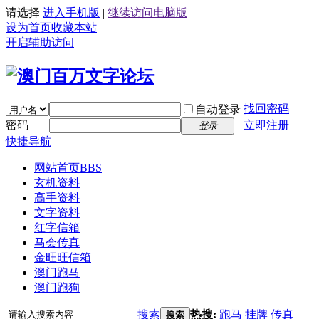
请选择
进入手机版
|
继续访问电脑版
设为首页
收藏本站
开启辅助访问
找回密码
自动登录
密码
立即注册
登录
快捷导航
网站首页
BBS
玄机资料
高手资料
文字资料
红字信箱
马会传真
金旺旺信箱
澳门跑马
澳门跑狗
搜索
热搜:
跑马
挂牌
传真
搜索