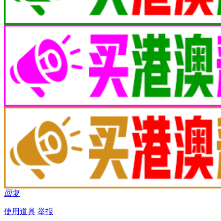
回复
使用道具
举报