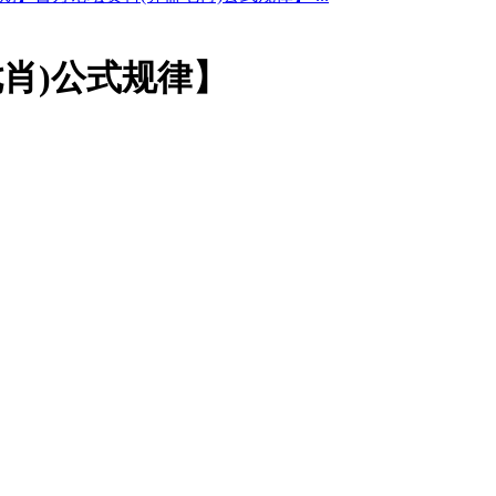
七肖)公式规律】