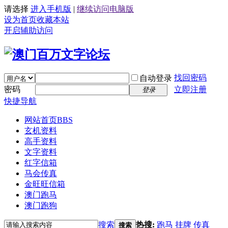
请选择
进入手机版
|
继续访问电脑版
设为首页
收藏本站
开启辅助访问
找回密码
自动登录
密码
立即注册
登录
快捷导航
网站首页
BBS
玄机资料
高手资料
文字资料
红字信箱
马会传真
金旺旺信箱
澳门跑马
澳门跑狗
搜索
热搜:
跑马
挂牌
传真
搜索