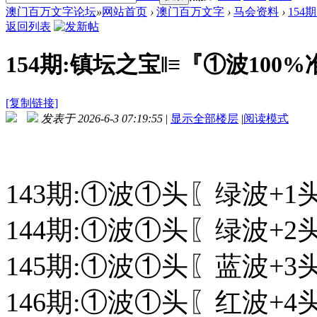
澳门百万文字论坛
»
网站首页
›
澳门百万文字
›
马会资料
›
154
返回列表
154期:镇坛之宝‖≡『①波100%
[复制链接]
发表于 2026-6-3 07:19:55
|
显示全部楼层
|
阅读模式
143期:①波①头〖绿波+1
144期:①波①头〖绿波+2
145期:①波①头〖蓝波+3
146期:①波①头〖红波+4