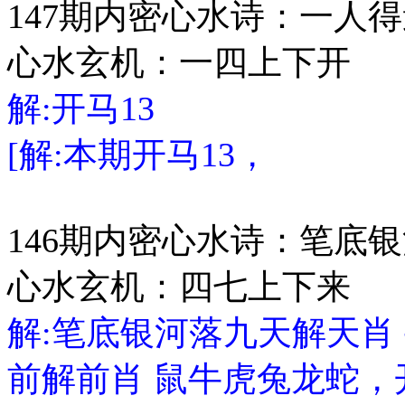
147期内密心水诗：一人
心水玄机：
解:开马13
[解:本期开马13，
146期内密心水诗：笔底
心水玄机：
解:笔底银河落九天解天肖
前解前肖 鼠牛虎兔龙蛇，