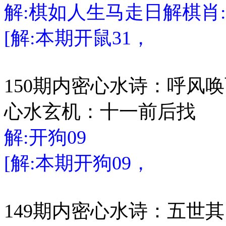
解:棋如人生马走日解棋肖:
[解:本期开鼠31，
150期内密心水诗：呼风
心水玄机：
解:开狗09
[解:本期开狗09，
149期内密心水诗：五世