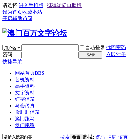
请选择
进入手机版
|
继续访问电脑版
设为首页
收藏本站
开启辅助访问
找回密码
自动登录
密码
立即注册
登录
快捷导航
网站首页
BBS
玄机资料
高手资料
文字资料
红字信箱
马会传真
金旺旺信箱
澳门跑马
澳门跑狗
搜索
热搜:
跑马
挂牌
传真
搜索