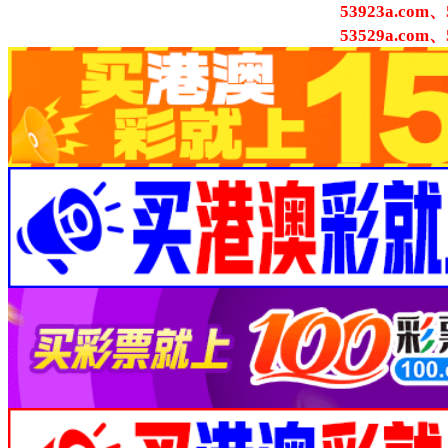
53923a.com、
53529a.com、