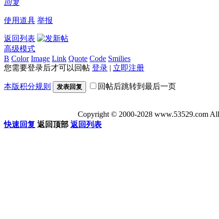
回复
使用道具
举报
返回列表
高级模式
B
Color
Image
Link
Quote
Code
Smilies
您需要登录后才可以回帖
登录
|
立即注册
本版积分规则
回帖后跳转到最后一页
发表回复
Copyright © 2000-2028 www.53529
快速回复
返回顶部
返回列表