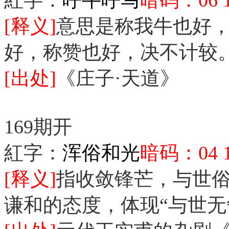
[释义]
意思是称我牛也好
好，称赞也好，决不计较
[出处]
《庄子·天道》
169期开
紅字：
浑俗和光
暗码：04 11
[释义]
指收敛锋芒，与世
谦和的态度，体现“与世无