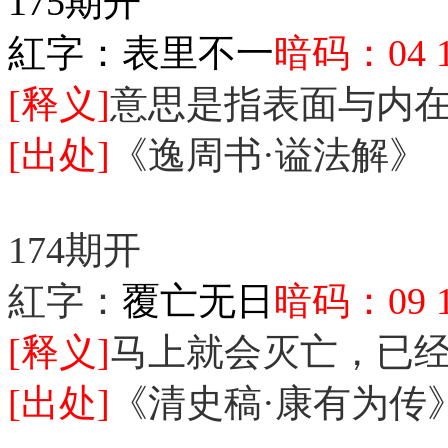
175期开
紅字：
表里不一
暗码：04 19
[释义]
意思是指表面与内
[出处]
《逸周书·谥法解》
174期开
紅字：
覆亡无日
暗码：09 12
[释义]
马上就会灭亡，已
[出处]
《清史稿·康有为传