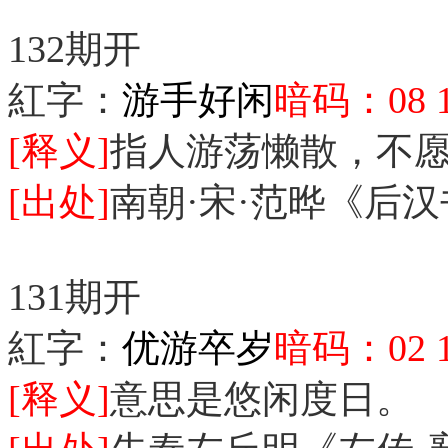
132期开
紅字：
游手好闲
暗码：08 14
[释义]
指人游荡懒散，不
[出处]
南朝·宋·范晔《后汉
131期开
紅字：
优游卒岁
暗码：02 11
[释义]
意思是悠闲度日。