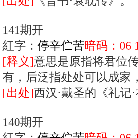
[出处]
《晋书·袁耽传》。
141期开
紅字：
停辛伫苦
暗码：06 12
[释义]
意思是原指将君位
有，后泛指处处可以成家
[出处]
西汉·戴圣的《礼记
140期开
紅字：
停辛伫苦
暗码：06 12