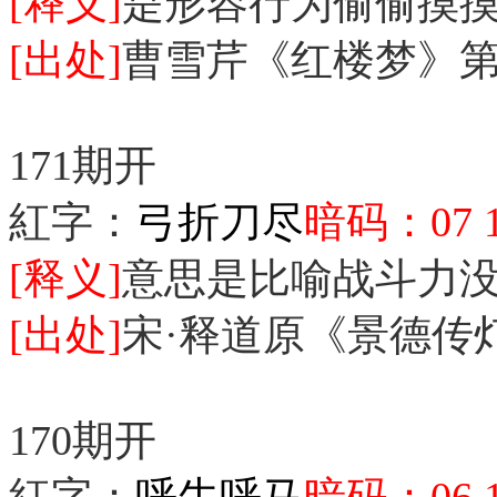
[释义]
是形容行为偷偷摸
[出处]
曹雪芹《红楼梦》
171期开
紅字：
弓折刀尽
暗码：07 17
[释义]
意思是比喻战斗力
[出处]
宋·释道原《景德传
170期开
紅字：
呼牛呼马
暗码：06 10