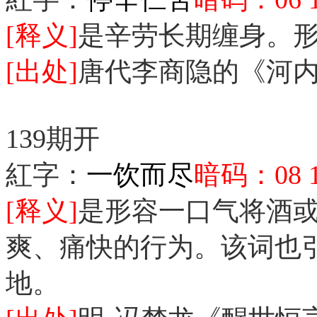
[释义]
是辛劳长期缠身。
[出处]
唐代李商隐的《河
139期开
紅字：
一饮而尽
暗码：08 15
[释义]
是形容一口气将酒
爽、痛快的行为。该词也
地。