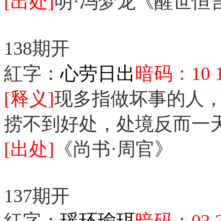
[出处]
明·冯梦龙《醒世恒
138期开
紅字：
心劳日出
暗码：10 11
[释义]
现多指做坏事的人
捞不到好处，处境反而一
[出处]
《尚书·周官》
137期开
紅字：
瑶环瑜珥
暗码：03 23