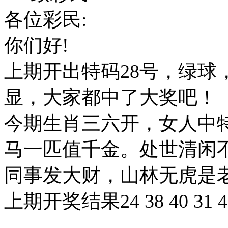
各位彩民:
你们好!
上期开出特码28号，绿球
显，大家都中了大奖吧！
今期生肖三六开，女人中
马一匹值千金。处世清闲
同事发大财，山林无虎是
上期开奖结果24 38 40 31 4