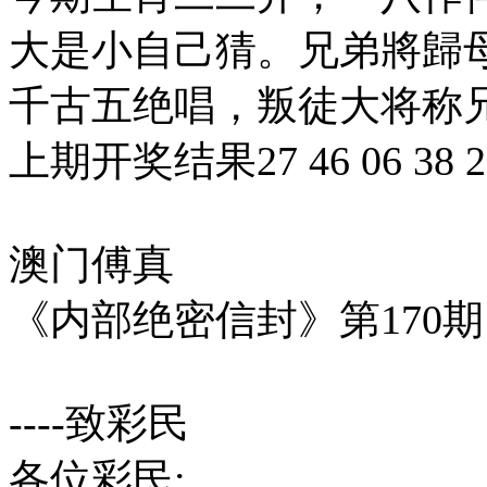
大是小自己猜。兄弟將歸
千古五绝唱，叛徒大将称
上期开奖结果27 46 06 38 2
澳门傅真
《内部绝密信封》第170
----致彩民
各位彩民: