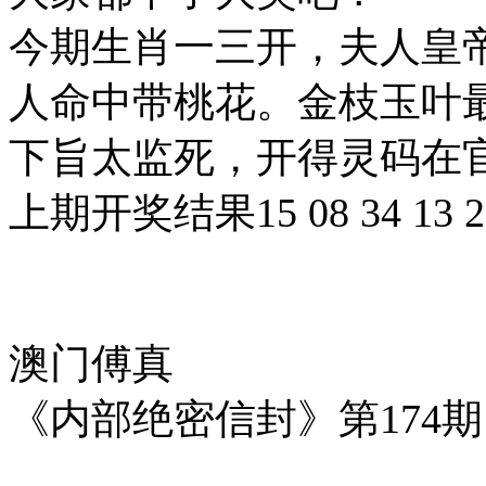
今期生肖一三开，夫人皇
人命中带桃花。金枝玉叶
下旨太监死，开得灵码在
上期开奖结果15 08 34 13 2
澳门傅真
《内部绝密信封》第174