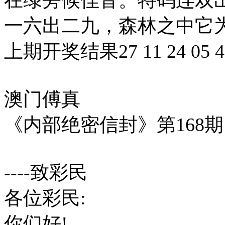
一六出二九，森林之中它
上期开奖结果27 11 24 05 4
澳门傅真
《内部绝密信封》第168
----致彩民
各位彩民:
你们好!