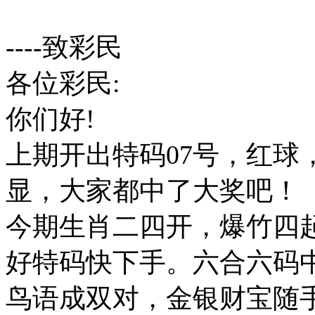
----致彩民
各位彩民:
你们好!
上期开出特码07号，红球
显，大家都中了大奖吧！
今期生肖二四开，爆竹四
好特码快下手。六合六码
鸟语成双对，金银财宝随