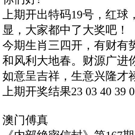
上期开出特码19号，红球
显，大家都中了大奖吧！
今期生肖三四开，有财有
和风利大地春。财源广进
如意呈吉祥，生意兴隆才
上期开奖结果23 03 40 39 0
澳门傅真