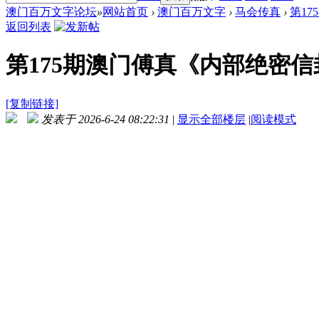
澳门百万文字论坛
»
网站首页
›
澳门百万文字
›
马会传真
›
第17
返回列表
第175期澳门傅真《内部绝密信
[复制链接]
发表于 2026-6-24 08:22:31
|
显示全部楼层
|
阅读模式