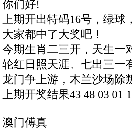
你们好!
上期开出特码16号，绿球
大家都中了大奖吧！
今期生肖二三开，天生一
轮红日照天涯。七出三一
龙门争上游，木兰沙场除
上期开奖结果43 48 03 01 1
澳门傅真