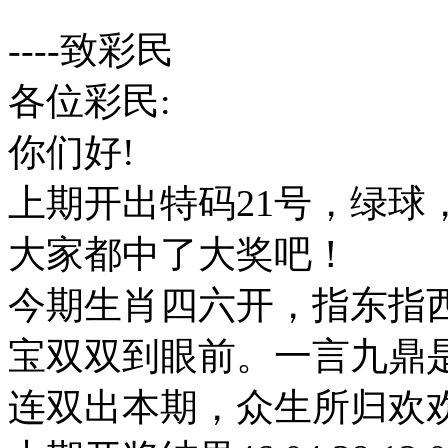
----致彩民
各位彩民:
你们好!
上期开出特码21号，绿球
大家都中了大奖吧！
今期生肖四六开，指东指
宝双双到眼前。一言九鼎
连双出本期，众生所归欢