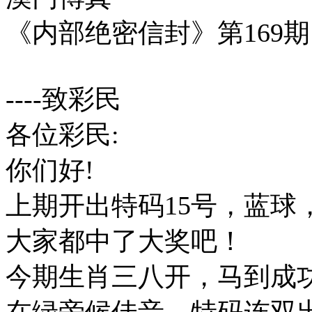
《内部绝密信封》第169
----致彩民
各位彩民:
你们好!
上期开出特码15号，蓝球
大家都中了大奖吧！
今期生肖三八开，马到成
在绿旁候佳音。特码连双