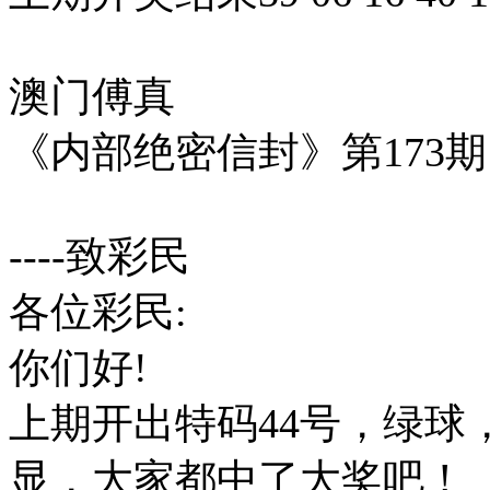
澳门傅真
《内部绝密信封》第173
----致彩民
各位彩民:
你们好!
上期开出特码44号，绿球
显，大家都中了大奖吧！