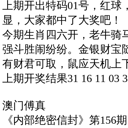
上期开出特码01号，红球
显，大家都中了大奖吧！
今期生肖四六开，老牛骑
强斗胜闹纷纷。金银财宝
有财君可取，鼠应天机上
上期开奖结果31 16 11 03 3
澳门傅真
《内部绝密信封》第156