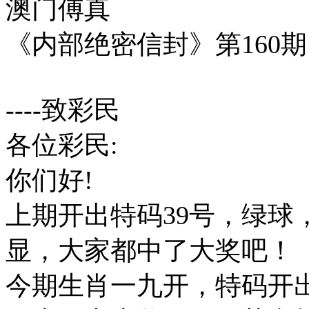
澳门傅真
《内部绝密信封》第160
----致彩民
各位彩民:
你们好!
上期开出特码39号，绿球
显，大家都中了大奖吧！
今期生肖一九开，特码开