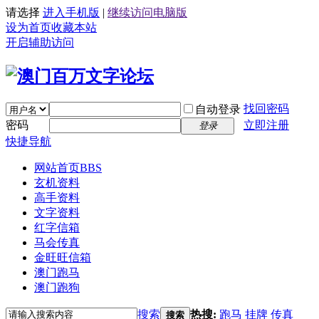
请选择
进入手机版
|
继续访问电脑版
设为首页
收藏本站
开启辅助访问
找回密码
自动登录
密码
立即注册
登录
快捷导航
网站首页
BBS
玄机资料
高手资料
文字资料
红字信箱
马会传真
金旺旺信箱
澳门跑马
澳门跑狗
搜索
热搜:
跑马
挂牌
传真
搜索