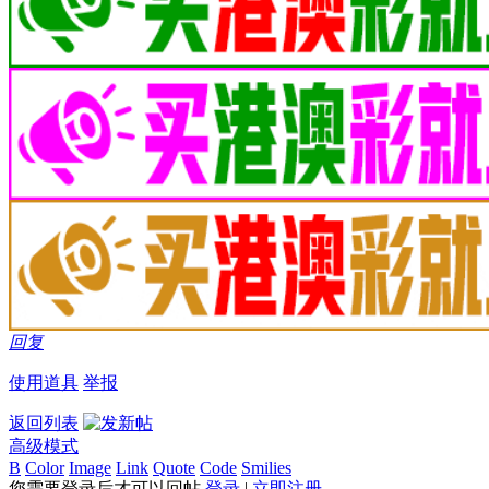
回复
使用道具
举报
返回列表
高级模式
B
Color
Image
Link
Quote
Code
Smilies
您需要登录后才可以回帖
登录
|
立即注册