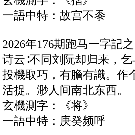
一語中特：故宫不黍
2026年176期跑马一字記
诗云∶不同刘阮却归来，乞
投機取巧，有膽有識。作
活捉。渺人间南北东西。
玄機測字：《将》
一語中特：庚癸频呼