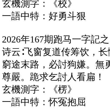
玄機測字：《校》
一語中特：好勇斗狠
2026年167期跑马一字記
诗云∶飞窗复道传筹饮，长
窮途末路，必討狗嫌。無
尊嚴。跪求乞討人看扁！
玄機測字：《楞》
一語中特：怀冤抱屈