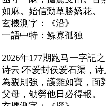
如麻。始信勁草勝嬌花。
玄機測字：《沿》
一語中特：鳏寡孤独
2026年177期跑马一字記
诗云∶不爱封侯爱石渠，诗
為親則強，護雛如寶，面
父母，劬勞他日必得報。
玄機測字：《摺》