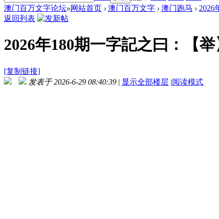
澳门百万文字论坛
»
网站首页
›
澳门百万文字
›
澳门跑马
›
202
返回列表
2026年180期一字記之曰：【举
[复制链接]
发表于 2026-6-29 08:40:39
|
显示全部楼层
|
阅读模式