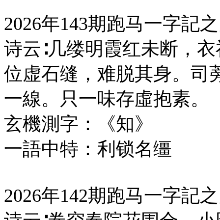
2026年143期跑马一字記
诗云∶几缕明霞红未断，衣
位虚石缝，难脱其身。司
一線。只一味存虛抱素。
玄機測字：《知》
一語中特：利锁名缰
2026年142期跑马一字記