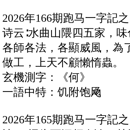
2026年166期跑马一字記
诗云∶水曲山隈四五家，味
各師各法，各顯威風，為
做工，上天不顧懶惰蟲。
玄機測字：《何》
一語中特：饥附饱飏
2026年165期跑马一字記