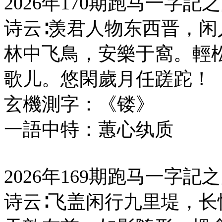
2026年170期跑马一字記
诗云∶羡君人物东西晋，闲
林中飞鳥，安樂于窩。輕
歌儿。悠閑歲月任蹉跎！
玄機測字：《镂》
一語中特：蕙心纨质
2026年169期跑马一字記
诗云∶飞盖闲行九里堤，长