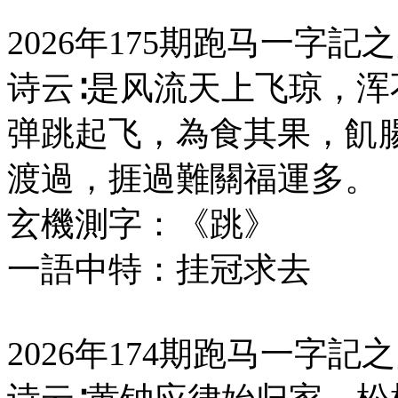
2026年175期跑马一字記
诗云∶是风流天上飞琼，浑
弹跳起飞，為食其果，飢
渡過，捱過難關福運多。
玄機測字：《跳》
一語中特：挂冠求去
2026年174期跑马一字記