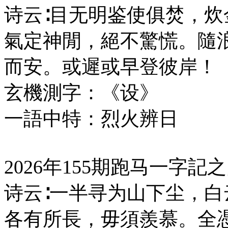
诗云∶目无明鉴使俱焚，炊
氣定神閒，絕不驚慌。隨
而安。或遲或早登彼岸！
玄機測字：《设》
一語中特：烈火辨日
2026年155期跑马一字記
诗云∶一半寻为山下尘，白
各有所長，毋須羨慕。全