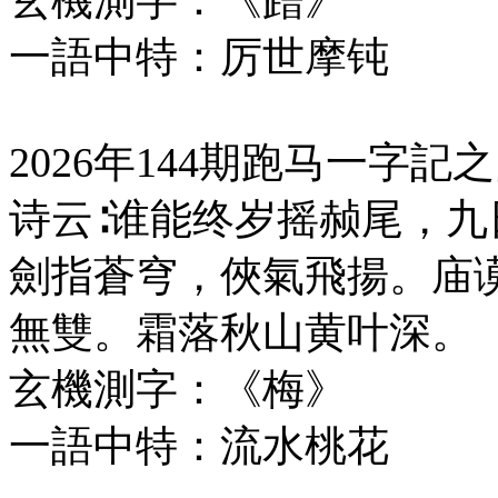
一語中特：厉世摩钝
2026年144期跑马一字記
诗云∶谁能终岁摇赪尾，九
劍指蒼穹，俠氣飛揚。庙
無雙。霜落秋山黄叶深。
玄機測字：《梅》
一語中特：流水桃花