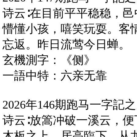
诗云∶在目前平平稳稳，邑
懵懂小孩，嘻笑玩耍。客
忘返。昨日流莺今日蝉。
玄機測字：《侧》
一語中特：六亲无靠
2026年146期跑马一字記
诗云∶放篙冲破一溪云，便
木板之上，居高臨下。从