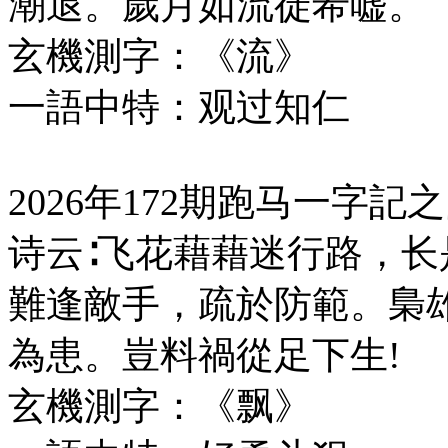
潮退。歲月如流徒希嘘。
玄機測字：《流》
一語中特：观过知仁
2026年172期跑马一字記
诗云∶飞花藉藉迷行路，长
難逢敵手，疏於防範。梟
為患。豈料禍從足下生!
玄機測字：《飘》