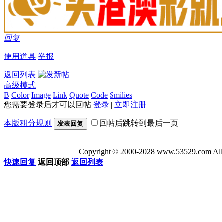
回复
使用道具
举报
返回列表
高级模式
B
Color
Image
Link
Quote
Code
Smilies
您需要登录后才可以回帖
登录
|
立即注册
本版积分规则
回帖后跳转到最后一页
发表回复
Copyright © 2000-2028 www.53529
快速回复
返回顶部
返回列表