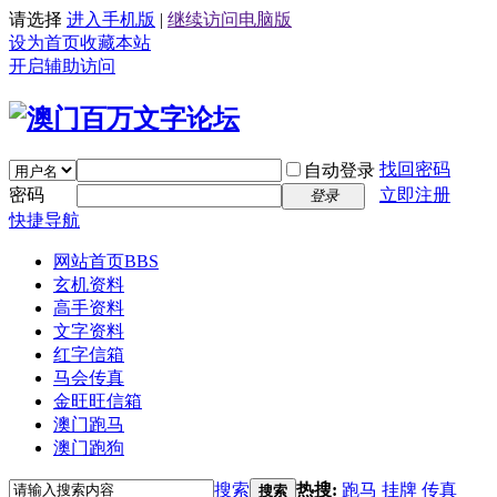
请选择
进入手机版
|
继续访问电脑版
设为首页
收藏本站
开启辅助访问
找回密码
自动登录
密码
立即注册
登录
快捷导航
网站首页
BBS
玄机资料
高手资料
文字资料
红字信箱
马会传真
金旺旺信箱
澳门跑马
澳门跑狗
搜索
热搜:
跑马
挂牌
传真
搜索