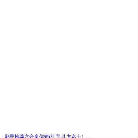
期：彩民推荐六合皇信箱(紅字:斗方名士） ...