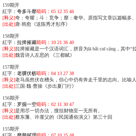
159期开
紅字：
夸多斗靡
暗码：05 12 35 46
[释义]
夸：夸耀；斗：竞争；靡：奢华。原指写文章以篇幅多
[出处]
唐·韩愈《送陈秀才彤序》
158期开
紅字：
拉捭摧藏
暗码：10 21 36 40
[释义]
拉捭摧藏是一个汉语词汇，拼音为lā bǎi cuī cáng
[出处]
魏晋诗人左思的 《三都赋》
157期开
紅字：
老骥伏枥
暗码：04 13 27 38
[释义]
老马虽然伏在槽头，但心中仍有奔走千里的志向。比喻
[出处]
三国·魏·曹操《步出夏门行》
156期开
紅字：
罗掘一空
暗码：02 11 30 47
[释义]
是用尽一切办法，搜括财物至一无所有。
[出处]
蔡东藩、许廑父的《民国通俗演义》第三十回
155期开
紅字：
靡颜膩理
暗码：07 10 25 48