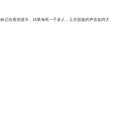
的标记在夜间渡水，结果淹死一千多人，士兵惊骇的声音如同大