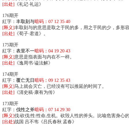
[出处]
《礼记·礼运》
176期开
紅字：
丰取刻与
暗码：07 12 35 40
[释义]
丰取刻与的意思是取之于民的多，用之于民的少，多形
[出处]
《荀子·君道》。
175期开
紅字：
表里不一
暗码：04 19 20 43
[释义]
意思是指表面与内在不一样。
[出处]
《逸周书·谥法解》
174期开
紅字：
覆亡无日
暗码：09 12 35 43
[释义]
马上就会灭亡，已经没有可以推延的时间了。
[出处]
《清史稿·康有为传》
173期开
紅字：
伐性之斧
暗码：07 14 29 30
[释义]
伐:砍伐;性:性命,生机。砍毁人性的斧头。比喻危害身心
[出处]
战国 吕不韦《吕氏春秋 孟春》