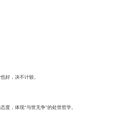
赞也好，决不计较。
态度，体现“与世无争”的处世哲学。