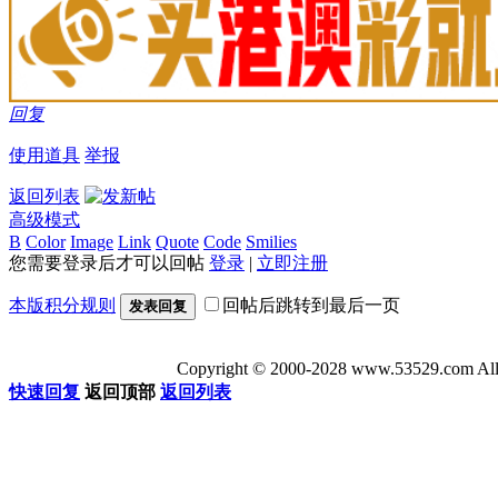
回复
使用道具
举报
返回列表
高级模式
B
Color
Image
Link
Quote
Code
Smilies
您需要登录后才可以回帖
登录
|
立即注册
本版积分规则
回帖后跳转到最后一页
发表回复
Copyright © 2000-2028 www.53529
快速回复
返回顶部
返回列表