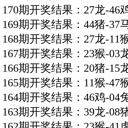
170期开奖结果：27龙-46鸡-
169期开奖结果：44猪-37马-
168期开奖结果：27龙-11猴-
167期开奖结果：23猴-03龙-
166期开奖结果：20猪-15龙-
165期开奖结果：11猴-47猴-
164期开奖结果：46鸡-04兔-
163期开奖结果：39龙-08猪-
162期开奖结果：23猴-41虎-