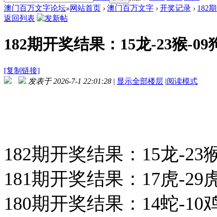
澳门百万文字论坛
»
网站首页
›
澳门百万文字
›
开奖记录
›
182期
返回列表
182期开奖结果：15龙-23猴-09狗
[复制链接]
发表于 2026-7-1 22:01:28
|
显示全部楼层
|
阅读模式
182期开奖结果：15龙-23猴-
181期开奖结果：17虎-29虎-
180期开奖结果：14蛇-10鸡-