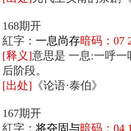
168期开
紅字：
一息尚存
暗码：07 22
[释义]
意思是 一息:一呼
后阶段。
[出处]
《论语·泰伯》
167期开
紅字：
将夺固与
暗码：04 11