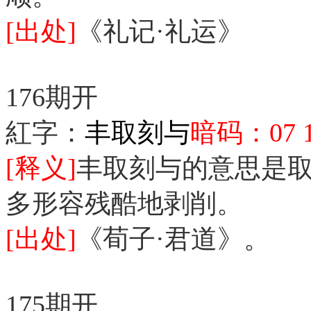
[出处]
《礼记·礼运》
176期开
紅字：
丰取刻与
暗码：07 12
[释义]
丰取刻与的意思是
多形容残酷地剥削。
[出处]
《荀子·君道》。
175期开