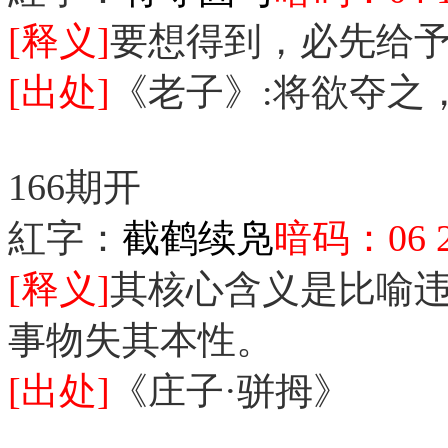
[释义]
要想得到，必先给
[出处]
《老子》:将欲夺之
166期开
紅字：
截鹤续凫
暗码：06 20
[释义]
其核心含义是比喻
事物失其本性。
[出处]
《庄子·骈拇》