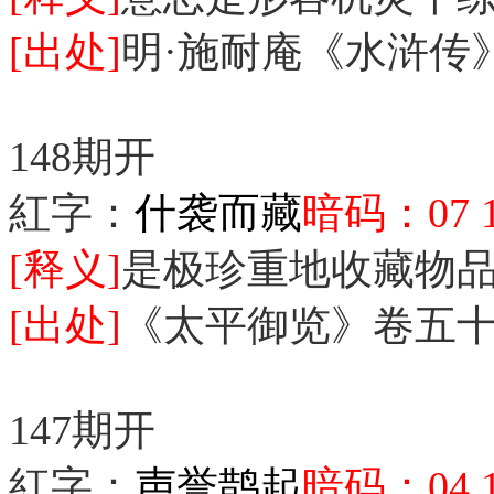
[出处]
明·施耐庵《水浒传
148期开
紅字：
什袭而藏
暗码：07 14
[释义]
是极珍重地收藏物
[出处]
《太平御览》卷五
147期开
紅字：
声誉鹊起
暗码：04 12