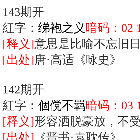
143期开
紅字：
绨袍之义
暗码：02 15
[释义]
意思是比喻不忘旧
[出处]
唐·高适《咏史》
142期开
紅字：
個傥不羁
暗码：03 11
[释义]
形容洒脱豪放，不
[出处]
《晋书·袁耽传》。