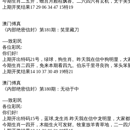
今期生肖二五开，蟾宫月殿桂飘香。二六四六有玄机，太子美
上期开奖结果17 29 06 34 47 15特19
澳门傅真
《内部绝密信封》第181期：笑里藏刀
----致彩民
各位彩民:
你们好!
上期开出特码21号，绿球，狗生肖。昨天我在信中狗明显，大
今期生肖二四开，免来本期看四九。伯乐千里寻良驹，笨头笨
上期开奖结果14 10 37 30 49 19特21
澳门傅真
《内部绝密信封》第180期：无动于中
----致彩民
各位彩民:
你们好!
上期开出特码15号，蓝球,龙生肖.昨天我在信中龙明显，大家
今期生肖一四开，木能生火可发财。牧童放羊青草地，二一四