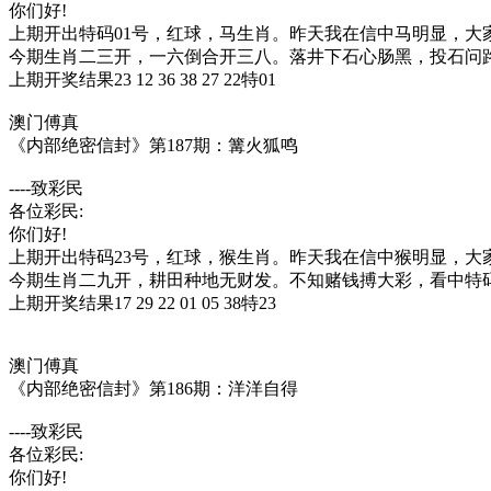
你们好!
上期开出特码01号，红球，马生肖。昨天我在信中马明显，大
今期生肖二三开，一六倒合开三八。落井下石心肠黑，投石问
上期开奖结果23 12 36 38 27 22特01
澳门傅真
《内部绝密信封》第187期：篝火狐鸣
----致彩民
各位彩民:
你们好!
上期开出特码23号，红球，猴生肖。昨天我在信中猴明显，大
今期生肖二九开，耕田种地无财发。不知赌钱搏大彩，看中特
上期开奖结果17 29 22 01 05 38特23
澳门傅真
《内部绝密信封》第186期：洋洋自得
----致彩民
各位彩民:
你们好!