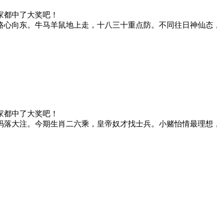
家都中了大奖吧！
路心向东。牛马羊鼠地上走，十八三十重点防。不同往日神仙态
家都中了大奖吧！
码落大注。今期生肖二六乘，皇帝奴才找士兵。小赌怡情最理想