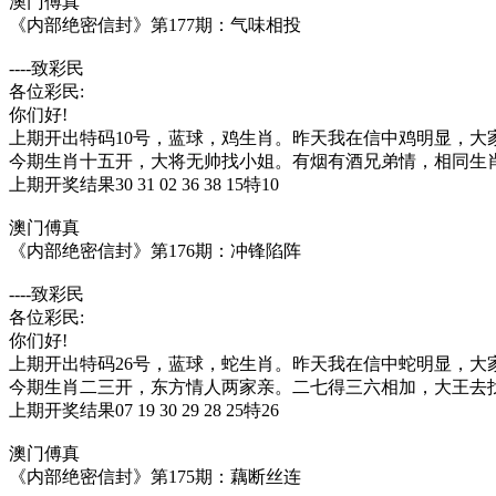
澳门傅真
《内部绝密信封》第177期：气味相投
----致彩民
各位彩民:
你们好!
上期开出特码10号，蓝球，鸡生肖。昨天我在信中鸡明显，大
今期生肖十五开，大将无帅找小姐。有烟有酒兄弟情，相同生
上期开奖结果30 31 02 36 38 15特10
澳门傅真
《内部绝密信封》第176期：冲锋陷阵
----致彩民
各位彩民:
你们好!
上期开出特码26号，蓝球，蛇生肖。昨天我在信中蛇明显，大
今期生肖二三开，东方情人两家亲。二七得三六相加，大王去
上期开奖结果07 19 30 29 28 25特26
澳门傅真
《内部绝密信封》第175期：藕断丝连