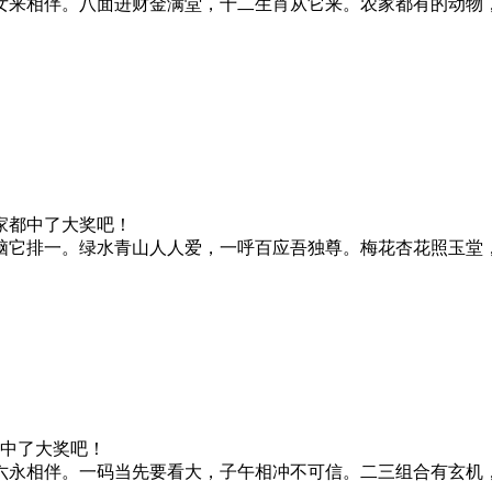
女来相伴。八面进财金满堂，十二生肖从它来。农家都有的动物
家都中了大奖吧！
脑它排一。绿水青山人人爱，一呼百应吾独尊。梅花杏花照玉堂
都中了大奖吧！
六永相伴。一码当先要看大，子午相冲不可信。二三组合有玄机