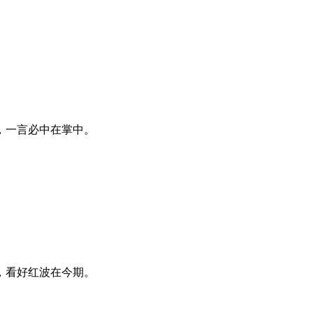
，一言必中在掌中。
，看好红波在今期。