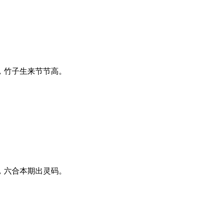
，竹子生来节节高。
，六合本期出灵码。