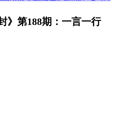
封》第188期：一言一行