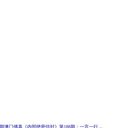
8期澳门傅真《内部绝密信封》第188期：一言一行 ...