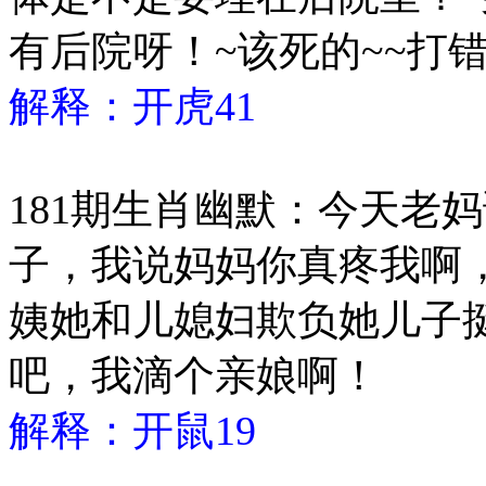
有后院呀！~该死的~~打
解释：开虎41
181期生肖幽默：今天老
子，我说妈妈你真疼我啊
姨她和儿媳妇欺负她儿子
吧，我滴个亲娘啊！
解释：开鼠19