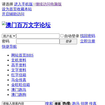
请选择
进入手机版
|
继续访问电脑版
设为首页
收藏本站
开启辅助访问
找回密码
自动登录
密码
立即注册
登录
快捷导航
网站首页
BBS
玄机资料
高手资料
文字资料
红字信箱
马会传真
金旺旺信箱
澳门跑马
澳门跑狗
搜索
热搜:
跑马
挂牌
传真
搜索