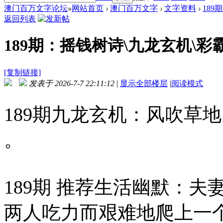
澳门百万文字论坛
»
网站首页
›
澳门百万文字
›
文字资料
›
189
返回列表
189期：摇钱树诗\九龙玄机\彩
[复制链接]
发表于 2026-7-7 22:11:12
|
显示全部楼层
|
阅读模式
189期九龙玄机：风吹草
。
189期 推荐生活幽默：
两人吃力而艰难地爬上一