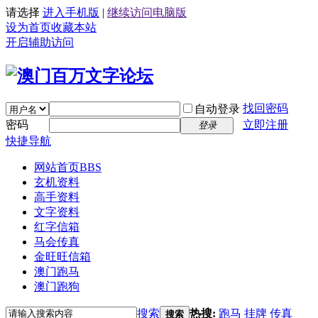
请选择
进入手机版
|
继续访问电脑版
设为首页
收藏本站
开启辅助访问
找回密码
自动登录
密码
立即注册
登录
快捷导航
网站首页
BBS
玄机资料
高手资料
文字资料
红字信箱
马会传真
金旺旺信箱
澳门跑马
澳门跑狗
搜索
热搜:
跑马
挂牌
传真
搜索