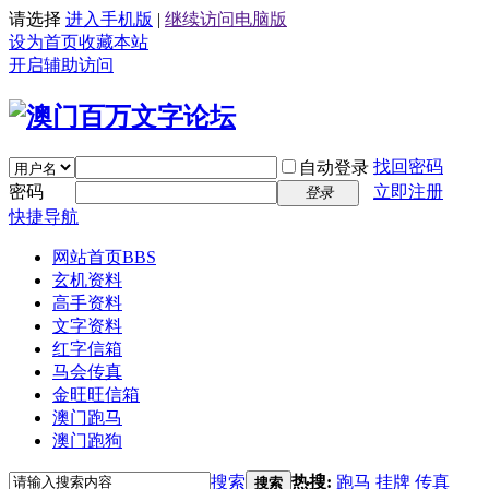
请选择
进入手机版
|
继续访问电脑版
设为首页
收藏本站
开启辅助访问
找回密码
自动登录
密码
立即注册
登录
快捷导航
网站首页
BBS
玄机资料
高手资料
文字资料
红字信箱
马会传真
金旺旺信箱
澳门跑马
澳门跑狗
搜索
热搜:
跑马
挂牌
传真
搜索