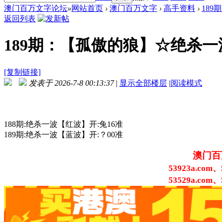
澳门百万文字论坛
»
网站首页
›
澳门百万文字
›
高手资料
›
189
返回列表
189期：【孤傲的狼】☆绝杀
[复制链接]
发表于 2026-7-8 00:13:37
|
显示全部楼层
|
阅读模式
188期:绝杀一波【红波】开:兔16准
189期:绝杀一波【蓝波】开:？00准
澳门百
53923a.com、
53529a.com、