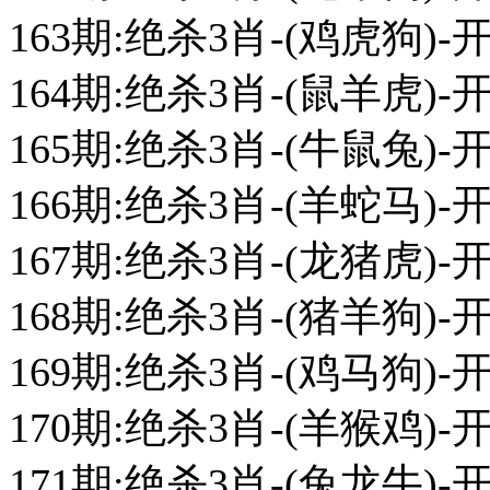
163期:绝杀3肖-(鸡虎狗)-开
164期:绝杀3肖-(鼠羊虎)-开
165期:绝杀3肖-(牛鼠兔)-开
166期:绝杀3肖-(羊蛇马)-开
167期:绝杀3肖-(龙猪虎)-开
168期:绝杀3肖-(猪羊狗)-开
169期:绝杀3肖-(鸡马狗)-开
170期:绝杀3肖-(羊猴鸡)-开
171期:绝杀3肖-(兔龙牛)-开