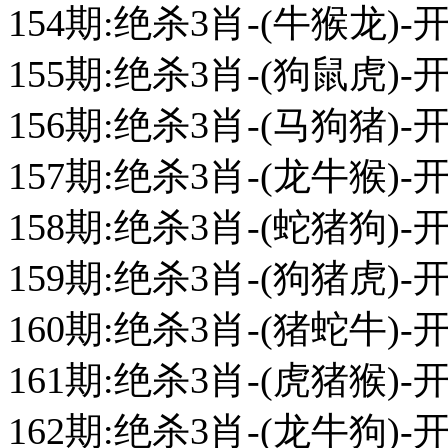
154期:绝杀3肖-(牛猴龙)-开
155期:绝杀3肖-(狗鼠虎)-开
156期:绝杀3肖-(马狗猪)-开
157期:绝杀3肖-(龙牛猴)-开
158期:绝杀3肖-(蛇猪狗)-开
159期:绝杀3肖-(狗猪虎)-开
160期:绝杀3肖-(猪蛇牛)-开
161期:绝杀3肖-(虎猪猴)-开
162期:绝杀3肖-(龙牛狗)-开