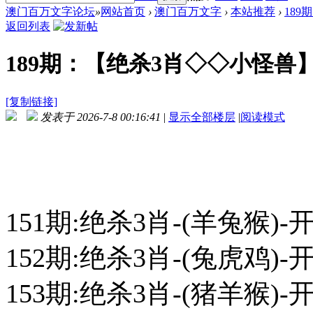
澳门百万文字论坛
»
网站首页
›
澳门百万文字
›
本站推荐
›
189
返回列表
189期：【绝杀3肖◇◇小怪兽
[复制链接]
发表于 2026-7-8 00:16:41
|
显示全部楼层
|
阅读模式
151期:绝杀3肖-(羊兔猴)-开
152期:绝杀3肖-(兔虎鸡)-开
153期:绝杀3肖-(猪羊猴)-开