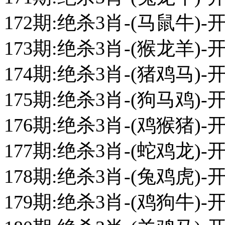
172期:绝杀3肖-(马鼠牛)-开
173期:绝杀3肖-(猴龙羊)-开
174期:绝杀3肖-(猪鸡马)-开
175期:绝杀3肖-(狗马鸡)-开
176期:绝杀3肖-(鸡猴猪)-开
177期:绝杀3肖-(蛇鸡龙)-开
178期:绝杀3肖-(兔鸡虎)-开
179期:绝杀3肖-(鸡狗牛)-开