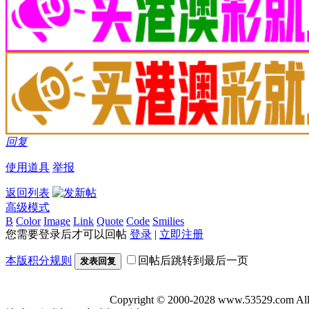
回复
使用道具
举报
返回列表
高级模式
B
Color
Image
Link
Quote
Code
Smilies
您需要登录后才可以回帖
登录
|
立即注册
本版积分规则
回帖后跳转到最后一页
发表回复
Copyright © 2000-2028 www.53529