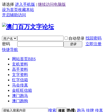
请选择
进入手机版
|
继续访问电脑版
设为首页
收藏本站
开启辅助访问
找回密码
自动登录
密码
立即注册
登录
快捷导航
网站首页
BBS
玄机资料
高手资料
文字资料
红字信箱
马会传真
金旺旺信箱
澳门跑马
澳门跑狗
搜索
热搜:
跑马
挂牌
传真
搜索