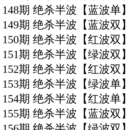
148期 绝杀半波【蓝波单】
149期 绝杀半波【蓝波双】
150期 绝杀半波【红波双】
151期 绝杀半波【绿波双】
152期 绝杀半波【红波双】
153期 绝杀半波【绿波单】
154期 绝杀半波【红波单】
155期 绝杀半波【蓝波双】
156期 绝杀半波【绿波双】