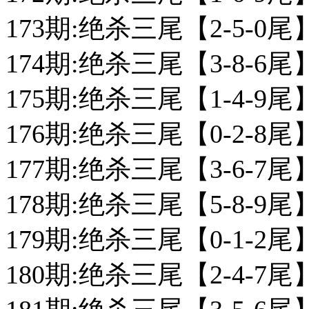
173期:绝杀三尾【2-5-0尾
174期:绝杀三尾【3-8-6尾
175期:绝杀三尾【1-4-9尾
176期:绝杀三尾【0-2-8尾
177期:绝杀三尾【3-6-7尾
178期:绝杀三尾【5-8-9尾
179期:绝杀三尾【0-1-2尾
180期:绝杀三尾【2-4-7尾