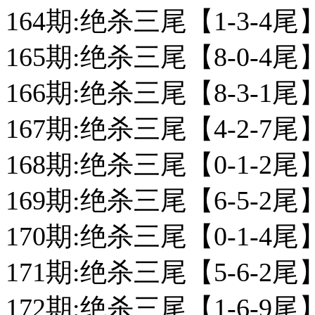
164期:绝杀三尾【1-3-4尾
165期:绝杀三尾【8-0-4尾
166期:绝杀三尾【8-3-1尾
167期:绝杀三尾【4-2-7尾
168期:绝杀三尾【0-1-2尾
169期:绝杀三尾【6-5-2尾
170期:绝杀三尾【0-1-4尾
171期:绝杀三尾【5-6-2尾
172期:绝杀三尾【1-6-9尾