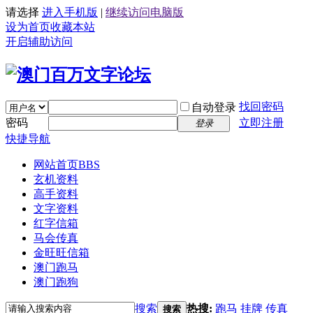
请选择
进入手机版
|
继续访问电脑版
设为首页
收藏本站
开启辅助访问
找回密码
自动登录
密码
立即注册
登录
快捷导航
网站首页
BBS
玄机资料
高手资料
文字资料
红字信箱
马会传真
金旺旺信箱
澳门跑马
澳门跑狗
搜索
热搜:
跑马
挂牌
传真
搜索